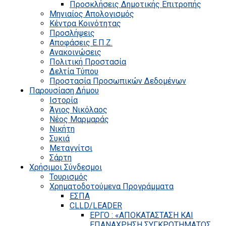
Προσκλήσεις Δημοτικής Επιτροπής
Μηνιαίος Απολογισμός
Κέντρα Κοινότητας
Προσλήψεις
Αποφάσεις Ε.Π.Ζ.
Ανακοινώσεις
Πολιτική Προστασία
Δελτία Τύπου
Προστασία Προσωπικών Δεδομένων
Παρουσίαση Δήμου
Ιστορία
Άγιος Νικόλαος
Νέος Μαρμαράς
Νικήτη
Συκιά
Μεταγγίτσι
Σάρτη
Χρήσιμοι Σύνδεσμοι
Τουρισμός
Χρηματοδοτούμενα Προγράμματα
ΕΣΠΑ
CLLD/LEADER
ΕΡΓΟ : «ΑΠΟΚΑΤΑΣΤΑΣΗ ΚΑΙ
ΕΠΑΝΑΧΡΗΣΗ ΣΥΓΚΡΟΤΗΜΑΤΟΣ