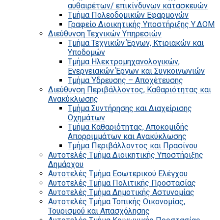
αυθαιρέτων/ επικίνδυνων κατασκευών
Τμήμα Πολεοδομικών Εφαρμογών
Γραφείο Διοικητικής Υποστήριξης Υ.ΔΟΜ
Διεύθυνση Τεχνικών Υπηρεσιών
Τμήμα Τεχνικών Έργων, Κτιριακών και
Υποδομών
Τμήμα Ηλεκτρομηχανολογικών,
Ενεργειακών Έργων και Συγκοινωνιών
Τμήμα Ύδρευσης – Αποχέτευσης
Διεύθυνση Περιβάλλοντος, Καθαριότητας και
Ανακύκλωσης
Τμήμα Συντήρησης και Διαχείρισης
Οχημάτων
Τμήμα Καθαριότητας, Αποκομιδής
Απορριμμάτων και Ανακύκλωσης
Τμήμα Περιβάλλοντος και Πρασίνου
Αυτοτελές Τμήμα Διοικητικής Υποστήριξης
Δημάρχου
Αυτοτελές Τμήμα Εσωτερικού Ελέγχου
Αυτοτελές Τμήμα Πολιτικής Προστασίας
Αυτοτελές Τμήμα Δημοτικής Αστυνομίας
Αυτοτελές Τμήμα Τοπικής Οικονομίας,
Τουρισμού και Απασχόλησης