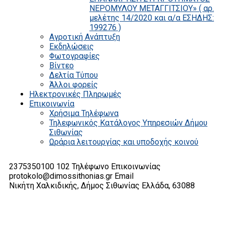
ΝΕΡΟΜΥΛΟΥ ΜΕΤΑΓΓΙΤΣΙΟΥ» ( αρ.
μελέτης 14/2020 και α/α ΕΣΗΔΗΣ:
199276 )
Αγροτική Ανάπτυξη
Εκδηλώσεις
Φωτογραφίες
Βίντεο
Δελτία Τύπου
Άλλοι φορείς
Ηλεκτρονικές Πληρωμές
Επικοινωνία
Χρήσιμα Τηλέφωνα
Τηλεφωνικός Κατάλογος Υπηρεσιών Δήμου
Σιθωνίας
Ωράρια λειτουργίας και υποδοχής κοινού
2375350100 102
Τηλέφωνο Επικοινωνίας
protokolo@dimossithonias.gr
Email
Νικήτη Χαλκιδικής, Δήμος Σιθωνίας
Ελλάδα, 63088