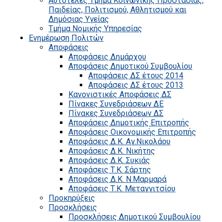
Αυτοτελές Τμήμα Κοινωνικής Προστασίας,
Παιδείας, Πολιτισμού, Αθλητισμού και
Δημόσιας Υγείας
Τμήμα Νομικής Υπηρεσίας
Ενημέρωση Πολιτών
Αποφάσεις
Αποφάσεις Δημάρχου
Αποφάσεις Δημοτικού Συμβουλίου
Αποφάσεις ΔΣ έτους 2014
Αποφάσεις ΔΣ έτους 2013
Κανονιστικές Αποφάσεις ΔΣ
Πίνακες Συνεδριάσεων ΔΕ
Πίνακες Συνεδριάσεων ΔΣ
Αποφάσεις Δημοτικής Επιτροπής
Αποφάσεις Οικονομικής Επιτροπής
Αποφάσεις Δ.Κ. Αγ.Νικολάου
Αποφάσεις Δ.Κ. Νικήτης
Αποφάσεις Δ.Κ. Συκιάς
Αποφάσεις Τ.Κ. Σάρτης
Αποφάσεις Δ.Κ. Ν.Μαρμαρά
Αποφάσεις Τ.Κ. Μεταγγιτσίου
Προκηρύξεις
Προσκλήσεις
Προσκλήσεις Δημοτικού Συμβουλίου