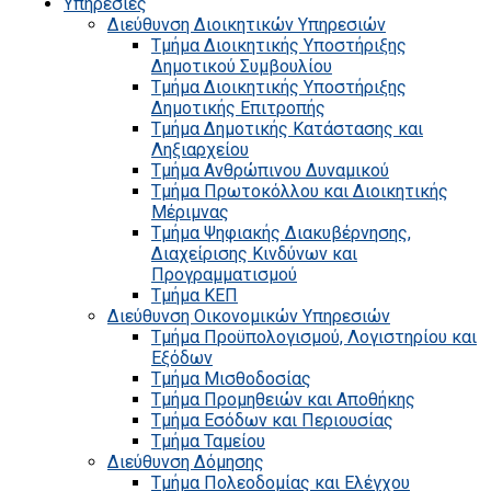
Υπηρεσίες
Διεύθυνση Διοικητικών Υπηρεσιών
Τμήμα Διοικητικής Υποστήριξης
Δημοτικού Συμβουλίου
Τμήμα Διοικητικής Υποστήριξης
Δημοτικής Επιτροπής
Τμήμα Δημοτικής Κατάστασης και
Ληξιαρχείου
Τμήμα Ανθρώπινου Δυναμικού
Τμήμα Πρωτοκόλλου και Διοικητικής
Μέριμνας
Τμήμα Ψηφιακής Διακυβέρνησης,
Διαχείρισης Κινδύνων και
Προγραμματισμού
Τμήμα ΚΕΠ
Διεύθυνση Οικονομικών Υπηρεσιών
Τμήμα Προϋπολογισμού, Λογιστηρίου και
Εξόδων
Τμήμα Μισθοδοσίας
Τμήμα Προμηθειών και Αποθήκης
Τμήμα Εσόδων και Περιουσίας
Τμήμα Ταμείου
Διεύθυνση Δόμησης
Τμήμα Πολεοδομίας και Ελέγχου