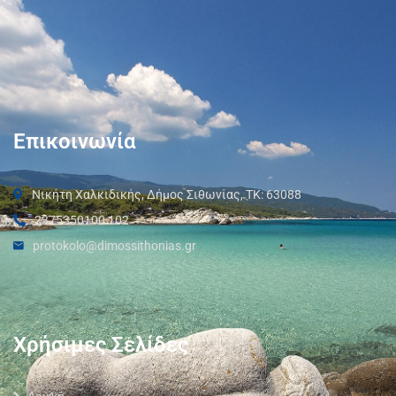
Επικοινωνία
Νικήτη Χαλκιδικής, Δήμος Σιθωνίας, ΤΚ: 63088
2375350100 102
protokolo@dimossithonias.gr
Χρήσιμες Σελίδες