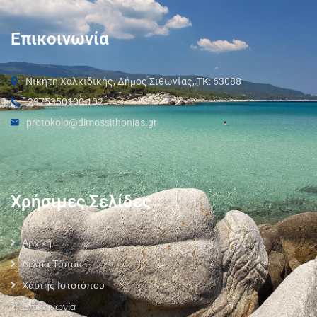
Επικοινωνία
Νικήτη Χαλκιδικής, Δήμος Σιθωνίας, ΤΚ: 63088
2375350100 102
protokolo@dimossithonias.gr
Χρήσιμες Σελίδες
Αρχική
Δελτία Τύπου
Χάρτης Ιστοτόπου
Επικοινωνία