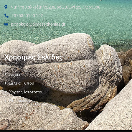
Νικήτη Χαλκιδικής, Δήμος Σιθωνίας, ΤΚ: 63088
2375350100 102
protokolo@dimossithonias.gr
Χρήσιμες Σελίδες
Αρχική
Δελτία Τύπου
Χάρτης Ιστοτόπου
Επικοινωνία