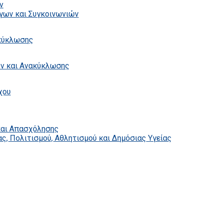
ν
γων και Συγκοινωνιών
ακύκλωσης
ων και Ανακύκλωσης
χου
και Απασχόλησης
ς, Πολιτισμού, Αθλητισμού και Δημόσιας Υγείας