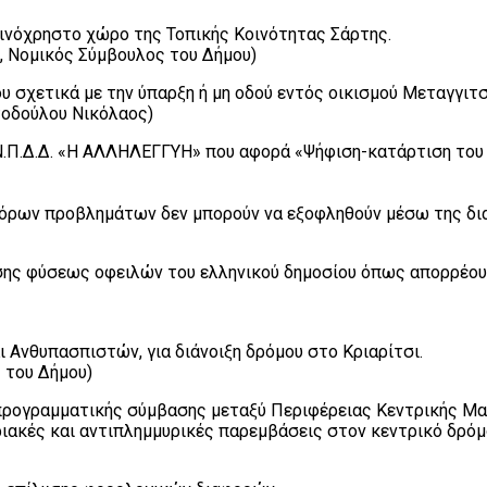
ινόχρηστο χώρο της Τοπικής Κοινότητας Σάρτης.
ς, Νομικός Σύμβουλος του Δήμου)
 σχετικά με την ύπαρξη ή μη οδού εντός οικισμού Μεταγγιτσ
τοδούλου Νικόλαος)
 Ν.Π.Δ.Δ. «Η ΑΛΛΗΛΕΓΓΥΗ» που αφορά «Ψήφιση-κατάρτιση του 
φόρων προβλημάτων δεν μπορούν να εξοφληθούν μέσω της δι
ης φύσεως οφειλών του ελληνικού δημοσίου όπως απορρέουν α
 Ανθυπασπιστών, για διάνοιξη δρόμου στο Κριαρίτσι.
 του Δήμου)
ογραμματικής σύμβασης μεταξύ Περιφέρειας Κεντρικής Μακ
ριακές και αντιπλημμυρικές παρεμβάσεις στον κεντρικό δρόμ