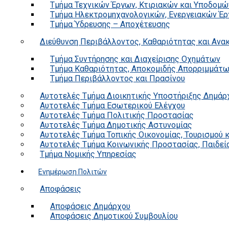
Τμήμα Τεχνικών Έργων, Κτιριακών και Υποδομώ
Τμήμα Ηλεκτρομηχανολογικών, Ενεργειακών Έρ
Τμήμα Ύδρευσης – Αποχέτευσης
Διεύθυνση Περιβάλλοντος, Καθαριότητας και Αν
Τμήμα Συντήρησης και Διαχείρισης Οχημάτων
Τμήμα Καθαριότητας, Αποκομιδής Απορριμμάτ
Τμήμα Περιβάλλοντος και Πρασίνου
Αυτοτελές Τμήμα Διοικητικής Υποστήριξης Δημάρ
Αυτοτελές Τμήμα Εσωτερικού Ελέγχου
Αυτοτελές Τμήμα Πολιτικής Προστασίας
Αυτοτελές Τμήμα Δημοτικής Αστυνομίας
Αυτοτελές Τμήμα Τοπικής Οικονομίας, Τουρισμού 
Αυτοτελές Τμήμα Κοινωνικής Προστασίας, Παιδεία
Τμήμα Νομικής Υπηρεσίας
Ενημέρωση Πολιτών
Αποφάσεις
Αποφάσεις Δημάρχου
Αποφάσεις Δημοτικού Συμβουλίου