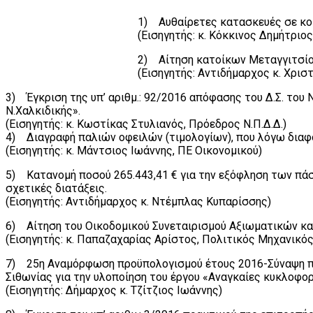
1) Αυθαίρετες κατασκευές σε κο
(Εισηγητής: κ. Κόκκινος Δημήτριο
2) Αίτηση κατοίκων Μεταγγιτσίου
(Εισηγητής: Αντιδήμαρχος κ. Χρισ
3) Έγκριση της υπ’ αριθμ.: 92/2016 απόφασης του Δ.Σ. του
Ν.Χαλκιδικής».
(Εισηγητής: κ. Κωστίκας Στυλιανός, Πρόεδρος Ν.Π.Δ.Δ.)
4) Διαγραφή παλιών οφειλών (τιμολογίων), που λόγω δια
(Εισηγητής: κ. Μάντσιος Ιωάννης, ΠΕ Οικονομικού)
5) Κατανομή ποσού 265.443,41 € για την εξόφληση των πάσ
σχετικές διατάξεις.
(Εισηγητής: Αντιδήμαρχος κ. Ντέμπλας Κυπαρίσσης)
6) Αίτηση του Οικοδομικού Συνεταιρισμού Αξιωματικών και
(Εισηγητής: κ. Παπαζαχαρίας Αρίστος, Πολιτικός Μηχανικός
7) 25η Αναμόρφωση προϋπολογισμού έτους 2016-Σύναψη πρ
Σιθωνίας για την υλοποίηση του έργου «Αναγκαίες κυκλοφο
(Εισηγητής: Δήμαρχος κ. Τζίτζιος Ιωάννης)