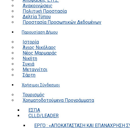
Αποφάσεις Ε.Π.Ζ.
Ανακοινώσεις
Πολιτική Προστασία
Δελτία Τύπου
Προστασία Προσωπικών Δεδομένων
Παρουσίαση Δήμου
Ιστορία
Άγιος Νικόλαος
Νέος Μαρμαράς
Νικήτη
Συκιά
Μεταγγίτσι
Σάρτη
Χρήσιμοι Σύνδεσμοι
Τουρισμός
Χρηματοδοτούμενα Προγράμματα
ΕΣΠΑ
CLLD/LEADER
ΕΡΓΟ : «ΑΠΟΚΑΤΑΣΤΑΣΗ ΚΑΙ ΕΠΑΝΑΧΡΗΣΗ ΣΥ