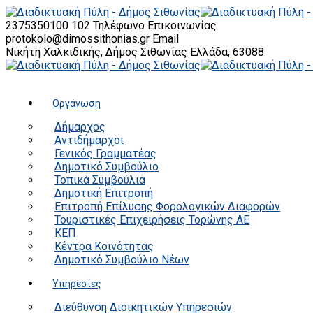
2375350100 102
Τηλέφωνο Επικοινωνίας
protokolo@dimossithonias.gr
Email
Νικήτη Χαλκιδικής, Δήμος Σιθωνίας
Ελλάδα, 63088
Οργάνωση
Δήμαρχος
Αντιδήμαρχοι
Γενικός Γραμματέας
Δημοτικό Συμβούλιο
Τοπικά Συμβούλια
Δημοτική Επιτροπή
Επιτροπή Επίλυσης Φορολογικών Διαφορών
Τουριστικές Επιχειρήσεις Τορώνης ΑΕ
ΚΕΠ
Κέντρα Κοινότητας
Δημοτικό Συμβούλιο Νέων
Υπηρεσίες
Διεύθυνση Διοικητικών Υπηρεσιών