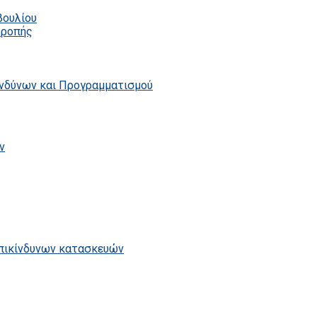
βουλίου
τροπής
ινδύνων και Προγραμματισμού
ν
επικίνδυνων κατασκευών