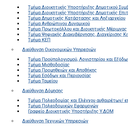
Τμήμα Διοικητικής Υποστήριξης Δημοτικού Συμ
Τμήμα Διοικητικής Υποστήριξης Δημοτικής Επι
Τμήμα Δημοτικής Κατάστασης και Ληξιαρχείου
Τμήμα Ανθρώπινου Δυναμικού
Τμήμα Πρωτοκόλλου και Διοικητικής Μέριμνας
Τμήμα Ψηφιακής Διακυβέρνησης, Διαχείρισης Κ
Τμήμα ΚΕΠ
Διεύθυνση Οικονομικών Υπηρεσιών
Τμήμα Προϋπολογισμού, Λογιστηρίου και Εξόδω
Τμήμα Μισθοδοσίας
Τμήμα Προμηθειών και Αποθήκης
Τμήμα Εσόδων και Περιουσίας
Τμήμα Ταμείου
Διεύθυνση Δόμησης
Τμήμα Πολεοδομίας και Ελέγχου αυθαιρέτων/ 
Τμήμα Πολεοδομικών Εφαρμογών
Γραφείο Διοικητικής Υποστήριξης Υ.ΔΟΜ
Διεύθυνση Τεχνικών Υπηρεσιών