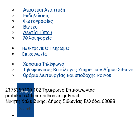
Αγροτική Ανάπτυξη
Εκδηλώσεις
Φωτογραφίες
Βίντεο
Δελτία Τύπου
Άλλοι φορείς
Ηλεκτρονικές Πληρωμές
Επικοινωνία
Χρήσιμα Τηλέφωνα
Τηλεφωνικός Κατάλογος Υπηρεσιών Δήμου Σιθωνί
Ωράρια λειτουργίας και υποδοχής κοινού
2375350100 102
Τηλέφωνο Επικοινωνίας
protokolo@dimossithonias.gr
Email
Νικήτη Χαλκιδικής, Δήμος Σιθωνίας
Ελλάδα, 63088
Search