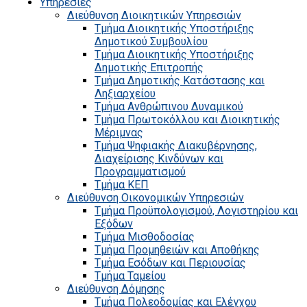
Υπηρεσίες
Διεύθυνση Διοικητικών Υπηρεσιών
Τμήμα Διοικητικής Υποστήριξης
Δημοτικού Συμβουλίου
Τμήμα Διοικητικής Υποστήριξης
Δημοτικής Επιτροπής
Τμήμα Δημοτικής Κατάστασης και
Ληξιαρχείου
Τμήμα Ανθρώπινου Δυναμικού
Τμήμα Πρωτοκόλλου και Διοικητικής
Μέριμνας
Τμήμα Ψηφιακής Διακυβέρνησης,
Διαχείρισης Κινδύνων και
Προγραμματισμού
Τμήμα ΚΕΠ
Διεύθυνση Οικονομικών Υπηρεσιών
Τμήμα Προϋπολογισμού, Λογιστηρίου και
Εξόδων
Τμήμα Μισθοδοσίας
Τμήμα Προμηθειών και Αποθήκης
Τμήμα Εσόδων και Περιουσίας
Τμήμα Ταμείου
Διεύθυνση Δόμησης
Τμήμα Πολεοδομίας και Ελέγχου