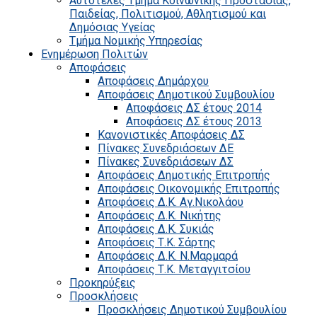
Αυτοτελές Τμήμα Κοινωνικής Προστασίας,
Παιδείας, Πολιτισμού, Αθλητισμού και
Δημόσιας Υγείας
Τμήμα Νομικής Υπηρεσίας
Ενημέρωση Πολιτών
Αποφάσεις
Αποφάσεις Δημάρχου
Αποφάσεις Δημοτικού Συμβουλίου
Αποφάσεις ΔΣ έτους 2014
Αποφάσεις ΔΣ έτους 2013
Κανονιστικές Αποφάσεις ΔΣ
Πίνακες Συνεδριάσεων ΔΕ
Πίνακες Συνεδριάσεων ΔΣ
Αποφάσεις Δημοτικής Επιτροπής
Αποφάσεις Οικονομικής Επιτροπής
Αποφάσεις Δ.Κ. Αγ.Νικολάου
Αποφάσεις Δ.Κ. Νικήτης
Αποφάσεις Δ.Κ. Συκιάς
Αποφάσεις Τ.Κ. Σάρτης
Αποφάσεις Δ.Κ. Ν.Μαρμαρά
Αποφάσεις Τ.Κ. Μεταγγιτσίου
Προκηρύξεις
Προσκλήσεις
Προσκλήσεις Δημοτικού Συμβουλίου