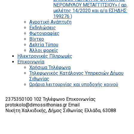
ΝΕΡΟΜΥΛΟΥ ΜΕΤΑΓΓΙΤΣΙΟΥ» ( αρ.
μελέτης 14/2020 και α/α ΕΣΗΔΗΣ:
199276 )
Αγροτική Ανάπτυξη
Εκδηλώσεις
Φωτογραφίες
Βίντεο
Δελτία Τύπου
Άλλοι φορείς
Ηλεκτρονικές Πληρωμές
Επικοινωνία
Χρήσιμα Τηλέφωνα
Τηλεφωνικός Κατάλογος Υπηρεσιών Δήμου
Σιθωνίας
Ωράρια λειτουργίας και υποδοχής κοινού
2375350100 102
Τηλέφωνο Επικοινωνίας
protokolo@dimossithonias.gr
Email
Νικήτη Χαλκιδικής, Δήμος Σιθωνίας
Ελλάδα, 63088