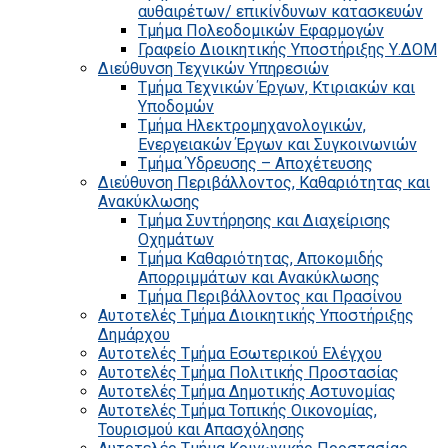
αυθαιρέτων/ επικίνδυνων κατασκευών
Τμήμα Πολεοδομικών Εφαρμογών
Γραφείο Διοικητικής Υποστήριξης Υ.ΔΟΜ
Διεύθυνση Τεχνικών Υπηρεσιών
Τμήμα Τεχνικών Έργων, Κτιριακών και
Υποδομών
Τμήμα Ηλεκτρομηχανολογικών,
Ενεργειακών Έργων και Συγκοινωνιών
Τμήμα Ύδρευσης – Αποχέτευσης
Διεύθυνση Περιβάλλοντος, Καθαριότητας και
Ανακύκλωσης
Τμήμα Συντήρησης και Διαχείρισης
Οχημάτων
Τμήμα Καθαριότητας, Αποκομιδής
Απορριμμάτων και Ανακύκλωσης
Τμήμα Περιβάλλοντος και Πρασίνου
Αυτοτελές Τμήμα Διοικητικής Υποστήριξης
Δημάρχου
Αυτοτελές Τμήμα Εσωτερικού Ελέγχου
Αυτοτελές Τμήμα Πολιτικής Προστασίας
Αυτοτελές Τμήμα Δημοτικής Αστυνομίας
Αυτοτελές Τμήμα Τοπικής Οικονομίας,
Τουρισμού και Απασχόλησης