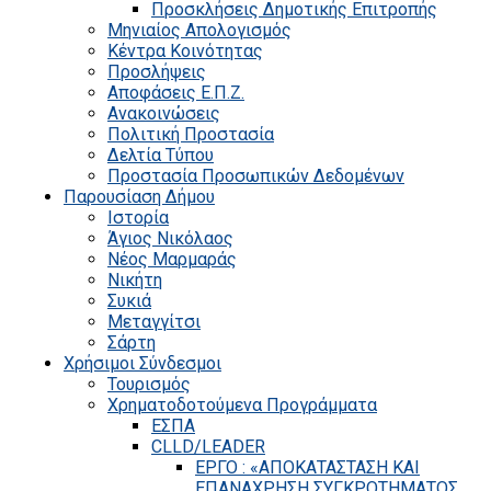
Προσκλήσεις Δημοτικής Επιτροπής
Μηνιαίος Απολογισμός
Κέντρα Κοινότητας
Προσλήψεις
Αποφάσεις Ε.Π.Ζ.
Ανακοινώσεις
Πολιτική Προστασία
Δελτία Τύπου
Προστασία Προσωπικών Δεδομένων
Παρουσίαση Δήμου
Ιστορία
Άγιος Νικόλαος
Νέος Μαρμαράς
Νικήτη
Συκιά
Μεταγγίτσι
Σάρτη
Χρήσιμοι Σύνδεσμοι
Τουρισμός
Χρηματοδοτούμενα Προγράμματα
ΕΣΠΑ
CLLD/LEADER
ΕΡΓΟ : «ΑΠΟΚΑΤΑΣΤΑΣΗ ΚΑΙ
ΕΠΑΝΑΧΡΗΣΗ ΣΥΓΚΡΟΤΗΜΑΤΟΣ