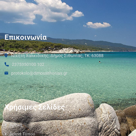
Επικοινωνία
Νικήτη Χαλκιδικής, Δήμος Σιθωνίας, ΤΚ: 63088
2375350100 102
protokolo@dimossithonias.gr
Χρήσιμες Σελίδες
Αρχική
Δελτία Τύπου