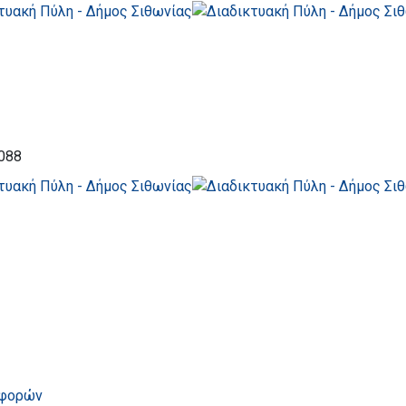
088
αφορών