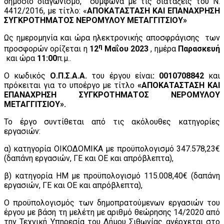
δημόσιο διαγωνισμό, σύμφωνα με τις διατάξεις του Ν.
4412/2016, με τίτλο: «
ΑΠΟΚΑΤΑΣΤΑΣΗ ΚΑΙ ΕΠΑΝΑΧΡΗΣΗ
ΣΥΓΚΡΟΤΗΜΑΤΟΣ ΝΕΡΟΜΥΛΟΥ ΜΕΤΑΓΓΙΤΣΙΟΥ»
Ως ημερομηνία και ώρα ηλεκτρονικής αποσφράγισης των
η
προσφορών ορίζεται η
12
Μαΐου 2023
, ημέρα
Παρασκευή
και ώρα
11:00
π.μ..
Ο κωδικός
Ο.Π.Σ.Α.Α.
του έργου είναι
: 0010708842
και
πρόκειται για το υποέργο με τίτλο
«ΑΠΟΚΑΤΑΣΤΑΣΗ
ΚΑΙ
ΕΠΑΝΑΧΡΗΣΗ ΣΥΓΚΡΟΤΗΜΑΤΟΣ ΝΕΡΟΜΥΛΟΥ
ΜΕΤΑΓΓΙΤΣΙΟΥ».
Το έργο συντίθεται από τις ακόλουθες κατηγορίες
εργασιών:
α) κατηγορία ΟΙΚΟΔΟΜΙΚΑ με προϋπολογισμό 347.578,23€
(δαπάνη εργασιών, ΓΕ και ΟΕ και απρόβλεπτα),
β) κατηγορία ΗΜ με προϋπολογισμό 115.008,40€ (δαπάνη
εργασιών, ΓΕ και ΟΕ και απρόβλεπτα),
Ο προϋπολογισμός των δημοπρατούμενων εργασιών του
έργου με βάση τη μελέτη με αριθμό θεώρησης 14/2020 από
την Τεχνική Υπηρεσία του Δήμου Σιθωνίας ανέρχεται στο