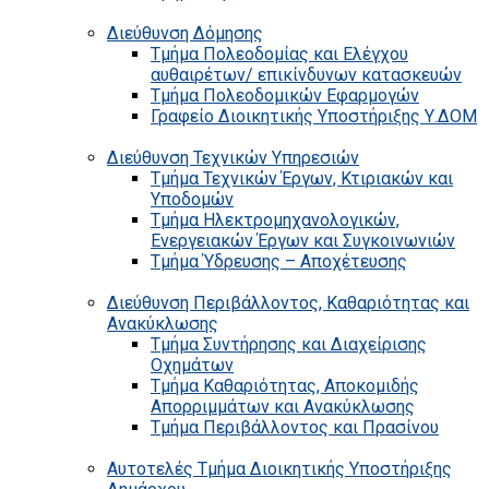
Διεύθυνση Δόμησης
Τμήμα Πολεοδομίας και Ελέγχου
αυθαιρέτων/ επικίνδυνων κατασκευών
Τμήμα Πολεοδομικών Εφαρμογών
Γραφείο Διοικητικής Υποστήριξης Υ.ΔΟΜ
Διεύθυνση Τεχνικών Υπηρεσιών
Τμήμα Τεχνικών Έργων, Κτιριακών και
Υποδομών
Τμήμα Ηλεκτρομηχανολογικών,
Ενεργειακών Έργων και Συγκοινωνιών
Τμήμα Ύδρευσης – Αποχέτευσης
Διεύθυνση Περιβάλλοντος, Καθαριότητας και
Ανακύκλωσης
Τμήμα Συντήρησης και Διαχείρισης
Οχημάτων
Τμήμα Καθαριότητας, Αποκομιδής
Απορριμμάτων και Ανακύκλωσης
Τμήμα Περιβάλλοντος και Πρασίνου
Αυτοτελές Τμήμα Διοικητικής Υποστήριξης