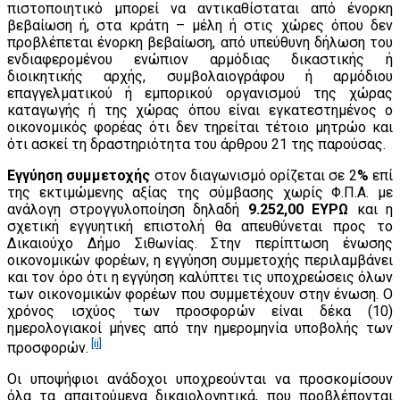
πιστοποιητικό μπορεί να αντικαθίσταται από ένορκη
βεβαίωση ή, στα κράτη – μέλη ή στις χώρες όπου δεν
προβλέπεται ένορκη βεβαίωση, από υπεύθυνη δήλωση του
ενδιαφερομένου ενώπιον αρμόδιας δικαστικής ή
διοικητικής αρχής, συμβολαιογράφου ή αρμόδιου
επαγγελματικού ή εμπορικού οργανισμού της χώρας
καταγωγής ή της χώρας όπου είναι εγκατεστημένος ο
οικονομικός φορέας ότι δεν τηρείται τέτοιο μητρώο και
ότι ασκεί τη δραστηριότητα του άρθρου 21 της παρούσας.
Εγγύηση συμμετοχής
στον διαγωνισμό ορίζεται σε 2
%
επί
της εκτιμώμενης αξίας της σύμβασης χωρίς Φ.Π.Α. με
ανάλογη στρογγυλοποίηση δηλαδή
9.252,00
ΕΥΡΩ
και η
σχετική εγγυητική επιστολή θα απευθύνεται προς το
Δικαιούχο Δήμο Σιθωνίας. Στην περίπτωση ένωσης
οικονομικών φορέων, η εγγύηση συμμετοχής περιλαμβάνει
και τον όρο ότι η εγγύηση καλύπτει τις υποχρεώσεις όλων
των οικονομικών φορέων που συμμετέχουν στην ένωση. Ο
χρόνος ισχύος των προσφορών είναι δέκα (10)
ημερολογιακοί μήνες από την ημερομηνία υποβολής των
[ii]
προσφορών.
Οι υποψήφιοι ανάδοχοι υποχρεούνται να προσκομίσουν
όλα τα απαιτούμενα δικαιολογητικά, που προβλέπονται