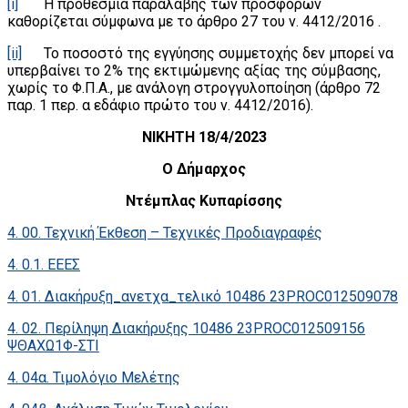
[i]
Η προθεσμία παραλαβής των προσφορών
καθορίζεται σύμφωνα με το άρθρο 27 του ν. 4412/2016 .
[ii]
Το ποσοστό της εγγύησης συμμετοχής δεν μπορεί να
υπερβαίνει το 2% της εκτιμώμενης αξίας της σύμβασης,
χωρίς το Φ.Π.Α., με ανάλογη στρογγυλοποίηση (άρθρο 72
παρ. 1 περ. α εδάφιο πρώτο του ν. 4412/2016).
ΝΙΚΗΤΗ 18/4/2023
Ο Δήμαρχος
Ντέμπλας Κυπαρίσσης
4. 00. Τεχνική Έκθεση – Τεχνικές Προδιαγραφές
4. 0.1. ΕΕΕΣ
4. 01. Διακήρυξη_ανετχα_τελικό 10486 23PROC012509078
4. 02. Περίληψη Διακήρυξης 10486 23PROC012509156
ΨΘΑΧΩ1Φ-ΣΤΙ
4. 04α. Τιμολόγιο Μελέτης