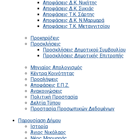
Αποφάσεις Δ.Κ. Νικήτης
Αποφάσεις Δ.Κ. Συκιάς
Αποφάσεις Τ.Κ. Σάρτης
Αποφάσεις Δ.Κ. Ν.Μαρμαρά
Αποφάσεις Τ.Κ. Μεταγγιτσίου
Προκηρύξεις
Προσκλήσεις
Προσκλήσεις Δημοτικού Συμβουλίου
Προσκλήσεις Δημοτικής Επιτροπής
Μηνιαίος Απολογισμός
Κέντρα Κοινότητας
Προσλήψεις
Αποφάσεις Ε.Π.Ζ.
Ανακοινώσεις
Πολιτική Προστασία
Δελτία Τύπου
Προστασία Προσωπικών Δεδομένων
Παρουσίαση Δήμου
Ιστορία
Άγιος Νικόλαος
Νέος Μαρμαράς