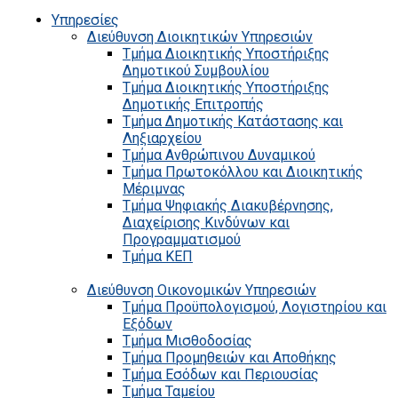
Υπηρεσίες
Διεύθυνση Διοικητικών Υπηρεσιών
Τμήμα Διοικητικής Υποστήριξης
Δημοτικού Συμβουλίου
Τμήμα Διοικητικής Υποστήριξης
Δημοτικής Επιτροπής
Τμήμα Δημοτικής Κατάστασης και
Ληξιαρχείου
Τμήμα Ανθρώπινου Δυναμικού
Τμήμα Πρωτοκόλλου και Διοικητικής
Μέριμνας
Τμήμα Ψηφιακής Διακυβέρνησης,
Διαχείρισης Κινδύνων και
Προγραμματισμού
Τμήμα ΚΕΠ
Διεύθυνση Οικονομικών Υπηρεσιών
Τμήμα Προϋπολογισμού, Λογιστηρίου και
Εξόδων
Τμήμα Μισθοδοσίας
Τμήμα Προμηθειών και Αποθήκης
Τμήμα Εσόδων και Περιουσίας
Τμήμα Ταμείου