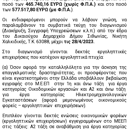
ποσό των
465.740,16 ΕΥΡΩ
(
χωρίς Φ.Π.Α.)
και στο ποσό
των
577.517,80 ΕΥΡΩ (με Φ.Π.Α.
).
Οι ενδιαφερόμενοι μπορούν να λάβουν γνώση, να
παραλαμβάνουν τα συμβατικά τεύχη του διαγωνισμού
(Διακήρυξη, Συγγραφή Υποχρεώσεων κ.λ.π.) από την έδρα
του Δικαιούχου Δημαρχείο Δήμου Σιθωνίας, Νικήτη
Χαλκιδικής, Τ.Κ. 63088, μέχρι
τις 28/4/2023.
Στο διαγωνισμό γίνονται δεκτές εργοληπτικές
επιχειρήσεις που κατέχουν εργοληπτικά πτυχία:
(α) Όσον αφορά την καταλληλόλητα για την άσκηση της
επαγγελματικής δραστηριότητας, οι προσφέροντες που
είναι εγκατεστημένοι στην Ελλάδα υποβάλλουν βεβαίωση
εγγραφής στο Μ.Ε.ΕΠ στην 1η και άνω τάξη για έργα
κατηγορίας Οικοδομικών εργασιών και Α2 και άνω τάξη
για έργα κατηγορίας Ηλεκτρομηχανολογικών
Εγκαταστάσεων (αφορά μεμονωμένους οικονομικούς
φορείς – εργοληπτικών επιχειρήσεων).
Επιπλέον γίνονται δεκτές ενώσεις οικονομικών φορέων
(εργοληπτικών επιχειρήσεων) εγγεγραμμένων στο ΜΕΕΠ
στις τάξεις: Α2 τάξη σε αναβάθμιση για έργα κατηγορίας