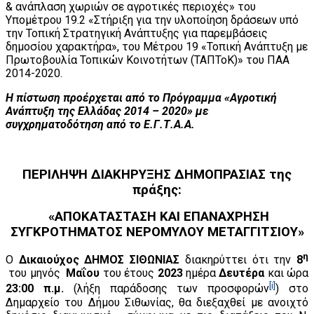
& ανάπλαση χωριών σε αγροτικές περιοχές» του
Υπομέτρου 19.2 «Στήριξη για την υλοποίηση δράσεων υπό
την Τοπική Στρατηγική Ανάπτυξης για παρεμβάσεις
δημοσίου χαρακτήρα», του Μέτρου 19 «Τοπική Ανάπτυξη με
Πρωτοβουλία Τοπικών Κοινοτήτων (ΤΑΠΤοΚ)» του ΠΑΑ
2014-2020.
Η πίστωση προέρχεται από το Πρόγραμμα «Αγροτική
Ανάπτυξη της Ελλάδας 2014 – 2020» με
συγχρηματοδότηση από το Ε.Γ.Τ.Α.Α.
ΠΕΡΙΛΗΨΗ ΔΙΑΚΗΡΥΞΗΣ ΔΗΜΟΠΡΑΣΙΑΣ
της
πράξης:
«ΑΠΟΚΑΤΑΣΤΑΣΗ ΚΑΙ ΕΠΑΝΑΧΡΗΣΗ
ΣΥΓΚΡΟΤΗΜΑΤΟΣ ΝΕΡΟΜΥΛΟΥ ΜΕΤΑΓΓΙΤΣΙΟΥ»
η
Ο
Δικαιούχος ΔΗΜΟΣ ΣΙΘΩΝΙΑΣ
διακηρύττει ότι την
8
του μηνός
Μαΐου
του έτους
2023
ημέρα
Δευτέρα
και ώρα
[i]
23:00 π.μ.
(λήξη παράδοσης των προσφορών
) στο
Δημαρχείο του Δήμου Σιθωνίας, θα διεξαχθεί με ανοιχτό