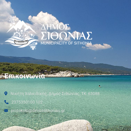
Επικοινωνία
Νικήτη Χαλκιδικής, Δήμος Σιθωνίας, ΤΚ: 63088
2375350100 102
protokolo@dimossithonias.gr