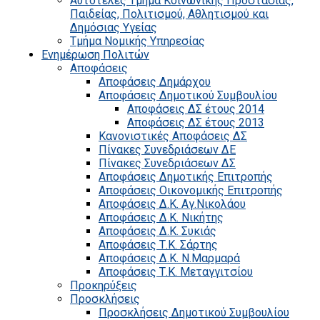
Αυτοτελές Τμήμα Κοινωνικής Προστασίας,
Παιδείας, Πολιτισμού, Αθλητισμού και
Δημόσιας Υγείας
Τμήμα Νομικής Υπηρεσίας
Ενημέρωση Πολιτών
Αποφάσεις
Αποφάσεις Δημάρχου
Αποφάσεις Δημοτικού Συμβουλίου
Αποφάσεις ΔΣ έτους 2014
Αποφάσεις ΔΣ έτους 2013
Κανονιστικές Αποφάσεις ΔΣ
Πίνακες Συνεδριάσεων ΔΕ
Πίνακες Συνεδριάσεων ΔΣ
Αποφάσεις Δημοτικής Επιτροπής
Αποφάσεις Οικονομικής Επιτροπής
Αποφάσεις Δ.Κ. Αγ.Νικολάου
Αποφάσεις Δ.Κ. Νικήτης
Αποφάσεις Δ.Κ. Συκιάς
Αποφάσεις Τ.Κ. Σάρτης
Αποφάσεις Δ.Κ. Ν.Μαρμαρά
Αποφάσεις Τ.Κ. Μεταγγιτσίου
Προκηρύξεις
Προσκλήσεις
Προσκλήσεις Δημοτικού Συμβουλίου