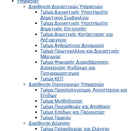
Υπηρεσίες
Διεύθυνση Διοικητικών Υπηρεσιών
Τμήμα Διοικητικής Υποστήριξης
Δημοτικού Συμβουλίου
Τμήμα Διοικητικής Υποστήριξης
Δημοτικής Επιτροπής
Τμήμα Δημοτικής Κατάστασης και
Ληξιαρχείου
Τμήμα Ανθρώπινου Δυναμικού
Τμήμα Πρωτοκόλλου και Διοικητικής
Μέριμνας
Τμήμα Ψηφιακής Διακυβέρνησης,
Διαχείρισης Κινδύνων και
Προγραμματισμού
Τμήμα ΚΕΠ
Διεύθυνση Οικονομικών Υπηρεσιών
Τμήμα Προϋπολογισμού, Λογιστηρίου και
Εξόδων
Τμήμα Μισθοδοσίας
Τμήμα Προμηθειών και Αποθήκης
Τμήμα Εσόδων και Περιουσίας
Τμήμα Ταμείου
Διεύθυνση Δόμησης
Τμήμα Πολεοδομίας και Ελέγχου