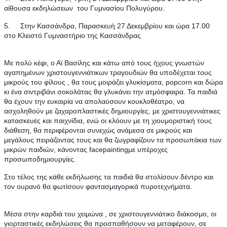
αίθουσα εκδηλώσεων  του Γυμνασίου Πολυγύρου.
5.     Στην Κασσάνδρα, Παρασκευή 27 Δεκεμβρίου και ώρα 17.00 
στο Κλειστό Γυμναστήριο της Κασσάνδρας
Με πολύ κέφι, ο Αϊ Βασίλης και κάτω από τους ήχους γνωστών 
αγαπημένων χριστουγεννιάτικων τραγουδιών θα υποδέχεται τους 
μικρούς του φίλους , θα τους μοιράζει γλυκίσματα, popcorn και δώρα 
κι ένα σιντριβάνι σοκολάτας θα γλυκάνει την ατμόσφαιρα. Τα παιδιά 
θα έχουν την ευκαιρία να απολαύσουν κουκλοθέατρο, να 
ασχοληθούν με ζαχαροπλαστικές δημιουργίες, με χριστουγεννιάτικες 
κατασκευές και παιχνίδια, ενώ οι κλόουν με τη χιουμοριστική τους 
διάθεση, θα περιφέρονται συνεχώς ανάμεσα σε μικρούς και 
μεγάλους πειράζοντας τους και θα ζωγραφίζουν τα προσωπάκια των 
μικρών παιδιών, κάνοντας facepaintingμε υπέροχες 
προσωποδημιουργίες.
Στο τέλος της κάθε εκδήλωσης τα παιδιά θα στολίσουν δέντρο και 
τον ουρανό θα φωτίσουν φαντασμαγορικά πυροτεχνήματα.
Μέσα στην καρδιά του χειμώνα , σε χριστουγεννιάτικο διάκοσμο, οι 
γιορταστικές εκδηλώσεις θα προσπαθήσουν να μεταφέρουν, σε 