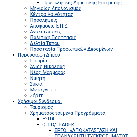
Προσκλήσεις Δημοτικής Επιτροπής
Μηνιαίος Απολογισμός
Κέντρα Κοινότητας
Προσλήψεις
Αποφάσεις Ε.Π.Ζ.
Ανακοινώσεις
Πολιτική Προστασία
Δελτία Τύπου
Προστασία Προσωπικών Δεδομένων
Παρουσίαση Δήμου
Ιστορία
Άγιος Νικόλαος
Νέος Μαρμαράς
Νικήτη
Συκιά
Μεταγγίτσι
Σάρτη
Χρήσιμοι Σύνδεσμοι
Τουρισμός
Χρηματοδοτούμενα Προγράμματα
ΕΣΠΑ
CLLD/LEADER
ΕΡΓΟ : «ΑΠΟΚΑΤΑΣΤΑΣΗ ΚΑΙ
ΕΠΑΝΑΧΡΗΣΗ ΣΥΓΚΡΟΤΗΜΑΤΟΣ