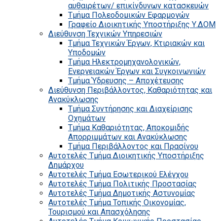
αυθαιρέτων/ επικίνδυνων κατασκευών
Τμήμα Πολεοδομικών Εφαρμογών
Γραφείο Διοικητικής Υποστήριξης Υ.ΔΟΜ
Διεύθυνση Τεχνικών Υπηρεσιών
Τμήμα Τεχνικών Έργων, Κτιριακών και
Υποδομών
Τμήμα Ηλεκτρομηχανολογικών,
Ενεργειακών Έργων και Συγκοινωνιών
Τμήμα Ύδρευσης – Αποχέτευσης
Διεύθυνση Περιβάλλοντος, Καθαριότητας και
Ανακύκλωσης
Τμήμα Συντήρησης και Διαχείρισης
Οχημάτων
Τμήμα Καθαριότητας, Αποκομιδής
Απορριμμάτων και Ανακύκλωσης
Τμήμα Περιβάλλοντος και Πρασίνου
Αυτοτελές Τμήμα Διοικητικής Υποστήριξης
Δημάρχου
Αυτοτελές Τμήμα Εσωτερικού Ελέγχου
Αυτοτελές Τμήμα Πολιτικής Προστασίας
Αυτοτελές Τμήμα Δημοτικής Αστυνομίας
Αυτοτελές Τμήμα Τοπικής Οικονομίας,
Τουρισμού και Απασχόλησης