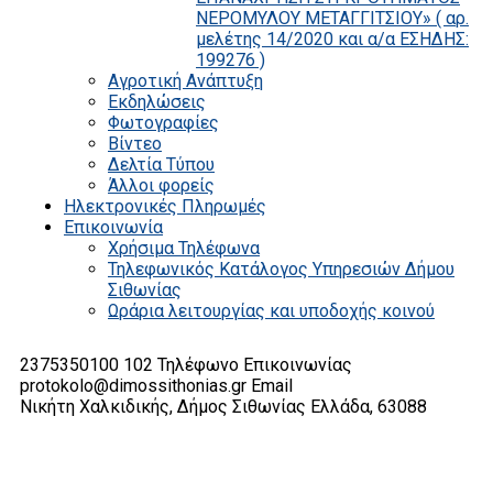
ΝΕΡΟΜΥΛΟΥ ΜΕΤΑΓΓΙΤΣΙΟΥ» ( αρ.
μελέτης 14/2020 και α/α ΕΣΗΔΗΣ:
199276 )
Αγροτική Ανάπτυξη
Εκδηλώσεις
Φωτογραφίες
Βίντεο
Δελτία Τύπου
Άλλοι φορείς
Ηλεκτρονικές Πληρωμές
Επικοινωνία
Χρήσιμα Τηλέφωνα
Τηλεφωνικός Κατάλογος Υπηρεσιών Δήμου
Σιθωνίας
Ωράρια λειτουργίας και υποδοχής κοινού
2375350100 102
Τηλέφωνο Επικοινωνίας
protokolo@dimossithonias.gr
Email
Νικήτη Χαλκιδικής, Δήμος Σιθωνίας
Ελλάδα, 63088