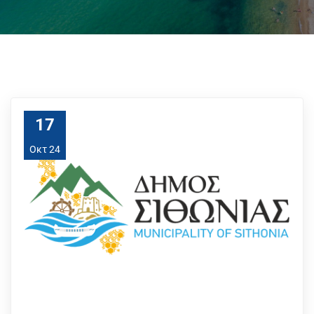
17
Οκτ 24