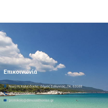
Επικοινωνία
Νικήτη Χαλκιδικής, Δήμος Σιθωνίας, ΤΚ: 63088
2375350100 102
protokolo@dimossithonias.gr