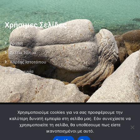
Χρήσιμες Σελίδες
Αρχική
Δελτία Τύπου
Χάρτης Ιστοτόπου
Επικοινωνία
Πολιτική Προστασίας Προσωπικών Δεδομένων
–
Πολιτική Cookies
–
Χρησιμοποιούμε cookies για να σας προσφέρουμε την
Όροι Χρήσης
καλύτερη δυνατή εμπειρία στη σελίδα μας. Εάν συνεχίσετε να
χρησιμοποιείτε τη σελίδα, θα υποθέσουμε πως είστε
ικανοποιημένοι με αυτό.