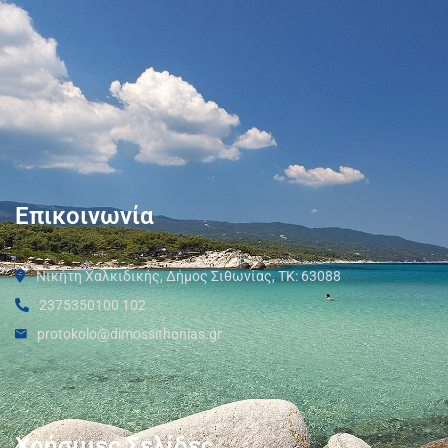
Επικοινωνία
Νικήτη Χαλκιδικής, Δήμος Σιθωνίας, ΤΚ: 63088
2375350100 102
protokolo@dimossithonias.gr
Χρήσιμες Σελίδες