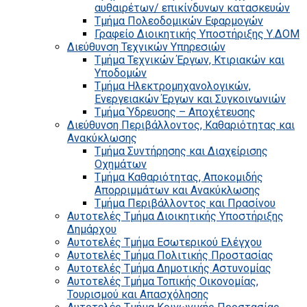
αυθαιρέτων/ επικίνδυνων κατασκευών
Τμήμα Πολεοδομικών Εφαρμογών
Γραφείο Διοικητικής Υποστήριξης Υ.ΔΟΜ
Διεύθυνση Τεχνικών Υπηρεσιών
Τμήμα Τεχνικών Έργων, Κτιριακών και
Υποδομών
Τμήμα Ηλεκτρομηχανολογικών,
Ενεργειακών Έργων και Συγκοινωνιών
Τμήμα Ύδρευσης – Αποχέτευσης
Διεύθυνση Περιβάλλοντος, Καθαριότητας και
Ανακύκλωσης
Τμήμα Συντήρησης και Διαχείρισης
Οχημάτων
Τμήμα Καθαριότητας, Αποκομιδής
Απορριμμάτων και Ανακύκλωσης
Τμήμα Περιβάλλοντος και Πρασίνου
Αυτοτελές Τμήμα Διοικητικής Υποστήριξης
Δημάρχου
Αυτοτελές Τμήμα Εσωτερικού Ελέγχου
Αυτοτελές Τμήμα Πολιτικής Προστασίας
Αυτοτελές Τμήμα Δημοτικής Αστυνομίας
Αυτοτελές Τμήμα Τοπικής Οικονομίας,
Τουρισμού και Απασχόλησης