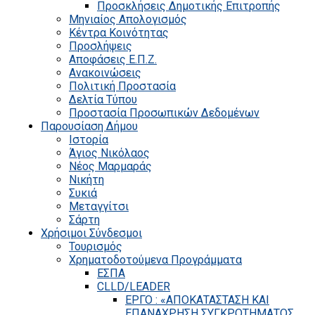
Προσκλήσεις Δημοτικής Επιτροπής
Μηνιαίος Απολογισμός
Κέντρα Κοινότητας
Προσλήψεις
Αποφάσεις Ε.Π.Ζ.
Ανακοινώσεις
Πολιτική Προστασία
Δελτία Τύπου
Προστασία Προσωπικών Δεδομένων
Παρουσίαση Δήμου
Ιστορία
Άγιος Νικόλαος
Νέος Μαρμαράς
Νικήτη
Συκιά
Μεταγγίτσι
Σάρτη
Χρήσιμοι Σύνδεσμοι
Τουρισμός
Χρηματοδοτούμενα Προγράμματα
ΕΣΠΑ
CLLD/LEADER
ΕΡΓΟ : «ΑΠΟΚΑΤΑΣΤΑΣΗ ΚΑΙ
ΕΠΑΝΑΧΡΗΣΗ ΣΥΓΚΡΟΤΗΜΑΤΟΣ