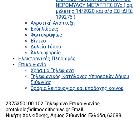
ΝΕΡΟΜΥΛΟΥ ΜΕΤΑΓΓΙΤΣΙΟΥ» ( αρ.
μελέτης 14/2020 και α/α ΕΣΗΔΗΣ:
199276 )
Αγροτική Ανάπτυξη
Εκδηλώσεις
Φωτογραφίες
Βίντεο
Δελτία Τύπου
Άλλοι φορείς
Ηλεκτρονικές Πληρωμές
Επικοινωνία
Χρήσιμα Τηλέφωνα
Τηλεφωνικός Κατάλογος Υπηρεσιών Δήμου
Σιθωνίας
Ωράρια λειτουργίας και υποδοχής κοινού
2375350100 102
Τηλέφωνο Επικοινωνίας
protokolo@dimossithonias.gr
Email
Νικήτη Χαλκιδικής, Δήμος Σιθωνίας
Ελλάδα, 63088