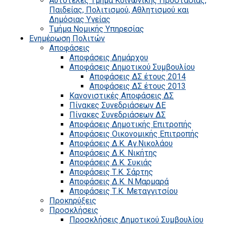
Αυτοτελές Τμήμα Κοινωνικής Προστασίας,
Παιδείας, Πολιτισμού, Αθλητισμού και
Δημόσιας Υγείας
Τμήμα Νομικής Υπηρεσίας
Ενημέρωση Πολιτών
Αποφάσεις
Αποφάσεις Δημάρχου
Αποφάσεις Δημοτικού Συμβουλίου
Αποφάσεις ΔΣ έτους 2014
Αποφάσεις ΔΣ έτους 2013
Κανονιστικές Αποφάσεις ΔΣ
Πίνακες Συνεδριάσεων ΔΕ
Πίνακες Συνεδριάσεων ΔΣ
Αποφάσεις Δημοτικής Επιτροπής
Αποφάσεις Οικονομικής Επιτροπής
Αποφάσεις Δ.Κ. Αγ.Νικολάου
Αποφάσεις Δ.Κ. Νικήτης
Αποφάσεις Δ.Κ. Συκιάς
Αποφάσεις Τ.Κ. Σάρτης
Αποφάσεις Δ.Κ. Ν.Μαρμαρά
Αποφάσεις Τ.Κ. Μεταγγιτσίου
Προκηρύξεις
Προσκλήσεις
Προσκλήσεις Δημοτικού Συμβουλίου