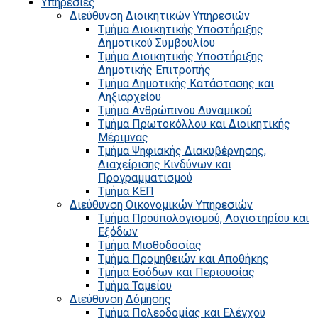
Υπηρεσίες
Διεύθυνση Διοικητικών Υπηρεσιών
Τμήμα Διοικητικής Υποστήριξης
Δημοτικού Συμβουλίου
Τμήμα Διοικητικής Υποστήριξης
Δημοτικής Επιτροπής
Τμήμα Δημοτικής Κατάστασης και
Ληξιαρχείου
Τμήμα Ανθρώπινου Δυναμικού
Τμήμα Πρωτοκόλλου και Διοικητικής
Μέριμνας
Τμήμα Ψηφιακής Διακυβέρνησης,
Διαχείρισης Κινδύνων και
Προγραμματισμού
Τμήμα ΚΕΠ
Διεύθυνση Οικονομικών Υπηρεσιών
Τμήμα Προϋπολογισμού, Λογιστηρίου και
Εξόδων
Τμήμα Μισθοδοσίας
Τμήμα Προμηθειών και Αποθήκης
Τμήμα Εσόδων και Περιουσίας
Τμήμα Ταμείου
Διεύθυνση Δόμησης
Τμήμα Πολεοδομίας και Ελέγχου