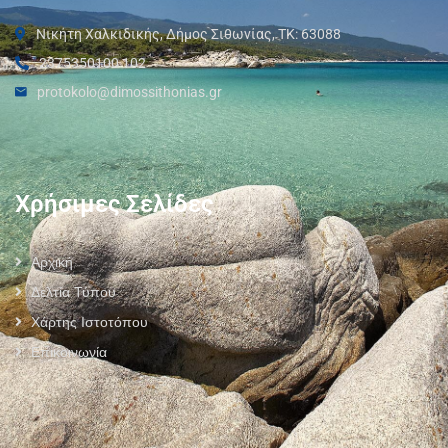
Νικήτη Χαλκιδικής, Δήμος Σιθωνίας, ΤΚ: 63088
2375350100 102
protokolo@dimossithonias.gr
Χρήσιμες Σελίδες
Αρχική
Δελτία Τύπου
Χάρτης Ιστοτόπου
Επικοινωνία