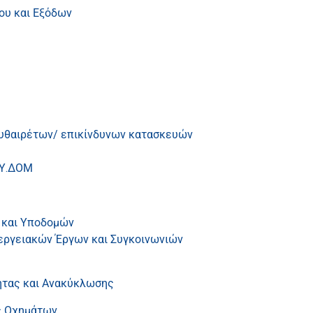
ου και Εξόδων
αυθαιρέτων/ επικίνδυνων κατασκευών
 Υ.ΔΟΜ
 και Υποδομών
εργειακών Έργων και Συγκοινωνιών
ητας και Ανακύκλωσης
ς Οχημάτων