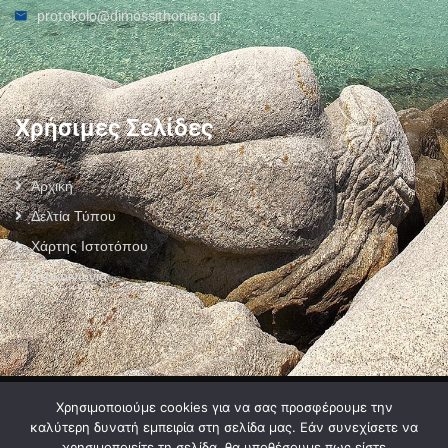
protokolo@dimossithonias.gr
Χρήσιμες Σελίδες
Αρχική
Δελτία Τύπου
Χάρτης Ιστοτόπου
Επικοινωνία
Πολιτική Προστασίας Προσωπικών Δεδομένων
–
Πολιτική Cookies
–
Χρησιμοποιούμε cookies για να σας προσφέρουμε την
Όροι Χρήσης
καλύτερη δυνατή εμπειρία στη σελίδα μας. Εάν συνεχίσετε να
χρησιμοποιείτε τη σελίδα, θα υποθέσουμε πως είστε