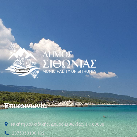
Επικοινωνία
Νικήτη Χαλκιδικής, Δήμος Σιθωνίας, ΤΚ: 63088
2375350100 102