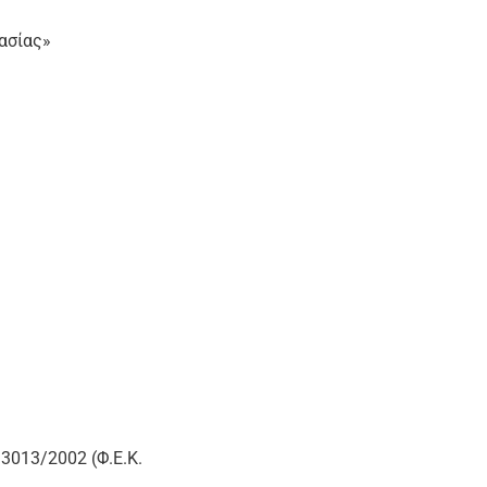
ασίας»
.3013/2002 (Φ.Ε.Κ.