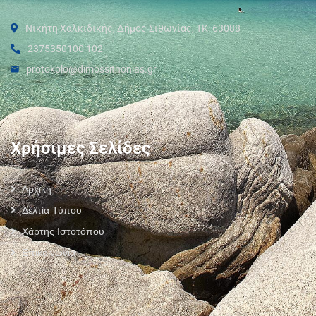
Νικήτη Χαλκιδικής, Δήμος Σιθωνίας, ΤΚ: 63088
2375350100 102
protokolo@dimossithonias.gr
Χρήσιμες Σελίδες
Αρχική
Δελτία Τύπου
Χάρτης Ιστοτόπου
Επικοινωνία