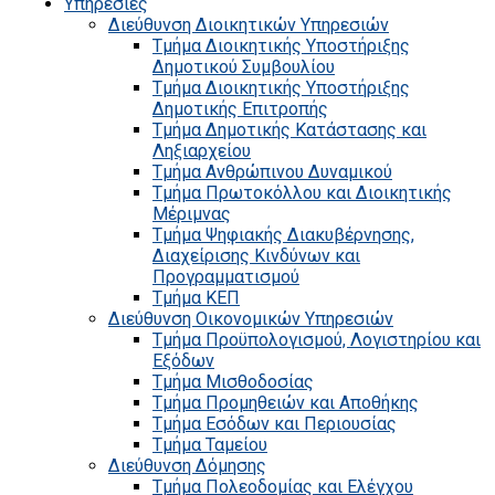
Υπηρεσίες
Διεύθυνση Διοικητικών Υπηρεσιών
Τμήμα Διοικητικής Υποστήριξης
Δημοτικού Συμβουλίου
Τμήμα Διοικητικής Υποστήριξης
Δημοτικής Επιτροπής
Τμήμα Δημοτικής Κατάστασης και
Ληξιαρχείου
Τμήμα Ανθρώπινου Δυναμικού
Τμήμα Πρωτοκόλλου και Διοικητικής
Μέριμνας
Τμήμα Ψηφιακής Διακυβέρνησης,
Διαχείρισης Κινδύνων και
Προγραμματισμού
Τμήμα ΚΕΠ
Διεύθυνση Οικονομικών Υπηρεσιών
Τμήμα Προϋπολογισμού, Λογιστηρίου και
Εξόδων
Τμήμα Μισθοδοσίας
Τμήμα Προμηθειών και Αποθήκης
Τμήμα Εσόδων και Περιουσίας
Τμήμα Ταμείου
Διεύθυνση Δόμησης
Τμήμα Πολεοδομίας και Ελέγχου