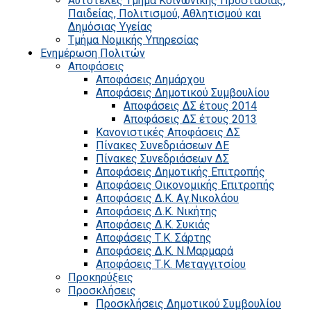
Αυτοτελές Τμήμα Κοινωνικής Προστασίας,
Παιδείας, Πολιτισμού, Αθλητισμού και
Δημόσιας Υγείας
Τμήμα Νομικής Υπηρεσίας
Ενημέρωση Πολιτών
Αποφάσεις
Αποφάσεις Δημάρχου
Αποφάσεις Δημοτικού Συμβουλίου
Αποφάσεις ΔΣ έτους 2014
Αποφάσεις ΔΣ έτους 2013
Κανονιστικές Αποφάσεις ΔΣ
Πίνακες Συνεδριάσεων ΔΕ
Πίνακες Συνεδριάσεων ΔΣ
Αποφάσεις Δημοτικής Επιτροπής
Αποφάσεις Οικονομικής Επιτροπής
Αποφάσεις Δ.Κ. Αγ.Νικολάου
Αποφάσεις Δ.Κ. Νικήτης
Αποφάσεις Δ.Κ. Συκιάς
Αποφάσεις Τ.Κ. Σάρτης
Αποφάσεις Δ.Κ. Ν.Μαρμαρά
Αποφάσεις Τ.Κ. Μεταγγιτσίου
Προκηρύξεις
Προσκλήσεις
Προσκλήσεις Δημοτικού Συμβουλίου