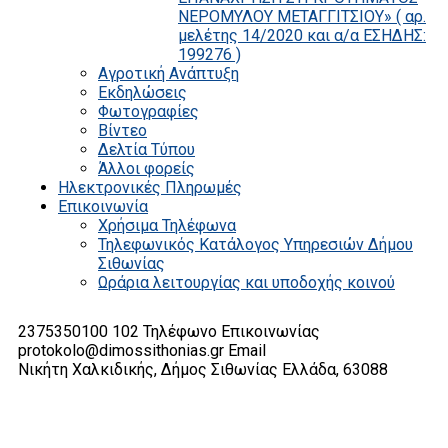
ΝΕΡΟΜΥΛΟΥ ΜΕΤΑΓΓΙΤΣΙΟΥ» ( αρ.
μελέτης 14/2020 και α/α ΕΣΗΔΗΣ:
199276 )
Αγροτική Ανάπτυξη
Εκδηλώσεις
Φωτογραφίες
Βίντεο
Δελτία Τύπου
Άλλοι φορείς
Ηλεκτρονικές Πληρωμές
Επικοινωνία
Χρήσιμα Τηλέφωνα
Τηλεφωνικός Κατάλογος Υπηρεσιών Δήμου
Σιθωνίας
Ωράρια λειτουργίας και υποδοχής κοινού
2375350100 102
Τηλέφωνο Επικοινωνίας
protokolo@dimossithonias.gr
Email
Νικήτη Χαλκιδικής, Δήμος Σιθωνίας
Ελλάδα, 63088