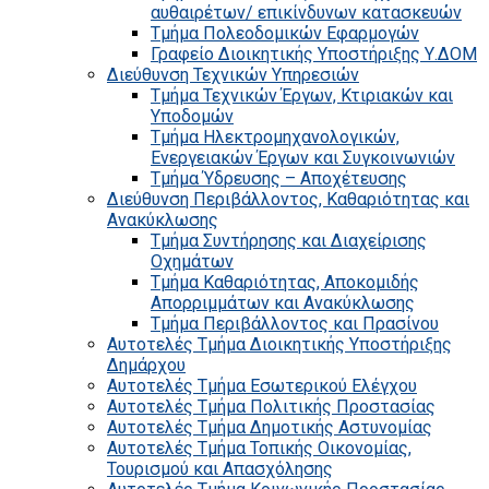
αυθαιρέτων/ επικίνδυνων κατασκευών
Τμήμα Πολεοδομικών Εφαρμογών
Γραφείο Διοικητικής Υποστήριξης Υ.ΔΟΜ
Διεύθυνση Τεχνικών Υπηρεσιών
Τμήμα Τεχνικών Έργων, Κτιριακών και
Υποδομών
Τμήμα Ηλεκτρομηχανολογικών,
Ενεργειακών Έργων και Συγκοινωνιών
Τμήμα Ύδρευσης – Αποχέτευσης
Διεύθυνση Περιβάλλοντος, Καθαριότητας και
Ανακύκλωσης
Τμήμα Συντήρησης και Διαχείρισης
Οχημάτων
Τμήμα Καθαριότητας, Αποκομιδής
Απορριμμάτων και Ανακύκλωσης
Τμήμα Περιβάλλοντος και Πρασίνου
Αυτοτελές Τμήμα Διοικητικής Υποστήριξης
Δημάρχου
Αυτοτελές Τμήμα Εσωτερικού Ελέγχου
Αυτοτελές Τμήμα Πολιτικής Προστασίας
Αυτοτελές Τμήμα Δημοτικής Αστυνομίας
Αυτοτελές Τμήμα Τοπικής Οικονομίας,
Τουρισμού και Απασχόλησης