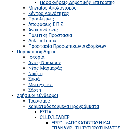
Προσκλήσεις Δημοτικής Επιτροπής
Μηνιαίος Απολογισμός
Κέντρα Κοινότητας
Προσλήψεις
Αποφάσεις Ε.Π.Ζ.
Ανακοινώσεις
Πολιτική Προστασία
Δελτία Τύπου
Προστασία Προσωπικών Δεδομένων
Παρουσίαση Δήμου
Ιστορία
Άγιος Νικόλαος
Νέος Μαρμαράς
Νικήτη
Συκιά
Μεταγγίτσι
Σάρτη
Χρήσιμοι Σύνδεσμοι
Τουρισμός
Χρηματοδοτούμενα Προγράμματα
ΕΣΠΑ
CLLD/LEADER
ΕΡΓΟ : «ΑΠΟΚΑΤΑΣΤΑΣΗ ΚΑΙ
ΕΠΑΝΑΧΡΗΣΗ ΣΥΓΚΡΟΤΗΜΑΤΟΣ