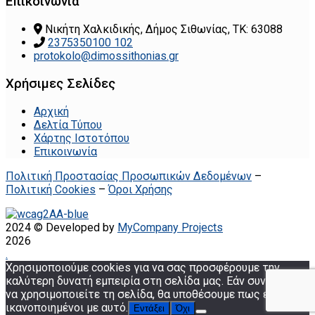
Επικοινωνία
Νικήτη Χαλκιδικής, Δήμος Σιθωνίας, ΤΚ: 63088
2375350100 102
protokolo@dimossithonias.gr
Χρήσιμες Σελίδες
Αρχική
Δελτία Τύπου
Χάρτης Ιστοτόπου
Επικοινωνία
Πολιτική Προστασίας Προσωπικών Δεδομένων
–
Πολιτική Cookies
–
Όροι Χρήσης
2024 © Developed by
MyCompany Projects
2026
.
Χρησιμοποιούμε cookies για να σας προσφέρουμε την
καλύτερη δυνατή εμπειρία στη σελίδα μας. Εάν συνεχίσετε
να χρησιμοποιείτε τη σελίδα, θα υποθέσουμε πως είστε
ικανοποιημένοι με αυτό.
Εντάξει
Όχι