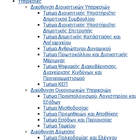
Υπηρεσίες
Διεύθυνση Διοικητικών Υπηρεσιών
Τμήμα Διοικητικής Υποστήριξης
Δημοτικού Συμβουλίου
Τμήμα Διοικητικής Υποστήριξης
Δημοτικής Επιτροπής
Τμήμα Δημοτικής Κατάστασης και
Ληξιαρχείου
Τμήμα Ανθρώπινου Δυναμικού
Τμήμα Πρωτοκόλλου και Διοικητικής
Μέριμνας
Τμήμα Ψηφιακής Διακυβέρνησης,
Διαχείρισης Κινδύνων και
Προγραμματισμού
Τμήμα ΚΕΠ
Διεύθυνση Οικονομικών Υπηρεσιών
Τμήμα Προϋπολογισμού, Λογιστηρίου και
Εξόδων
Τμήμα Μισθοδοσίας
Τμήμα Προμηθειών και Αποθήκης
Τμήμα Εσόδων και Περιουσίας
Τμήμα Ταμείου
Διεύθυνση Δόμησης
Τμήμα Πολεοδομίας και Ελέγχου