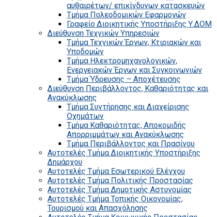
αυθαιρέτων/ επικίνδυνων κατασκευών
Τμήμα Πολεοδομικών Εφαρμογών
Γραφείο Διοικητικής Υποστήριξης Υ.ΔΟΜ
Διεύθυνση Τεχνικών Υπηρεσιών
Τμήμα Τεχνικών Έργων, Κτιριακών και
Υποδομών
Τμήμα Ηλεκτρομηχανολογικών,
Ενεργειακών Έργων και Συγκοινωνιών
Τμήμα Ύδρευσης – Αποχέτευσης
Διεύθυνση Περιβάλλοντος, Καθαριότητας και
Ανακύκλωσης
Τμήμα Συντήρησης και Διαχείρισης
Οχημάτων
Τμήμα Καθαριότητας, Αποκομιδής
Απορριμμάτων και Ανακύκλωσης
Τμήμα Περιβάλλοντος και Πρασίνου
Αυτοτελές Τμήμα Διοικητικής Υποστήριξης
Δημάρχου
Αυτοτελές Τμήμα Εσωτερικού Ελέγχου
Αυτοτελές Τμήμα Πολιτικής Προστασίας
Αυτοτελές Τμήμα Δημοτικής Αστυνομίας
Αυτοτελές Τμήμα Τοπικής Οικονομίας,
Τουρισμού και Απασχόλησης