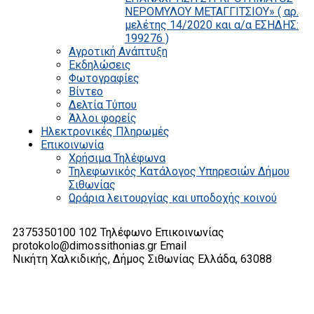
ΝΕΡΟΜΥΛΟΥ ΜΕΤΑΓΓΙΤΣΙΟΥ» ( αρ.
μελέτης 14/2020 και α/α ΕΣΗΔΗΣ:
199276 )
Αγροτική Ανάπτυξη
Εκδηλώσεις
Φωτογραφίες
Βίντεο
Δελτία Τύπου
Άλλοι φορείς
Ηλεκτρονικές Πληρωμές
Επικοινωνία
Χρήσιμα Τηλέφωνα
Τηλεφωνικός Κατάλογος Υπηρεσιών Δήμου
Σιθωνίας
Ωράρια λειτουργίας και υποδοχής κοινού
2375350100 102
Τηλέφωνο Επικοινωνίας
protokolo@dimossithonias.gr
Email
Νικήτη Χαλκιδικής, Δήμος Σιθωνίας
Ελλάδα, 63088