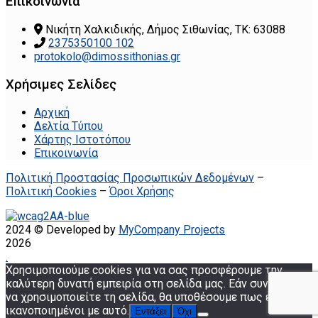
Επικοινωνία
Νικήτη Χαλκιδικής, Δήμος Σιθωνίας, ΤΚ: 63088
2375350100 102
protokolo@dimossithonias.gr
Χρήσιμες Σελίδες
Αρχική
Δελτία Τύπου
Χάρτης Ιστοτόπου
Επικοινωνία
Πολιτική Προστασίας Προσωπικών Δεδομένων
–
Πολιτική Cookies
–
Όροι Χρήσης
2024 © Developed by
MyCompany Projects
2026
.
Χρησιμοποιούμε cookies για να σας προσφέρουμε την
καλύτερη δυνατή εμπειρία στη σελίδα μας. Εάν συνεχίσετε
να χρησιμοποιείτε τη σελίδα, θα υποθέσουμε πως είστε
ικανοποιημένοι με αυτό.
Εντάξει
Όχι