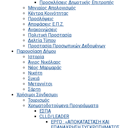
Προσκλήσεις Δημοτικής Επιτροπής
Μηνιαίος Απολογισμός
Κέντρα Κοινότητας
Προσλήψεις
Αποφάσεις Ε.Π.Ζ.
Ανακοινώσεις
Πολιτική Προστασία
Δελτία Τύπου
Προστασία Προσωπικών Δεδομένων
Παρουσίαση Δήμου
Ιστορία
Άγιος Νικόλαος
Νέος Μαρμαράς
Νικήτη
Συκιά
Μεταγγίτσι
Σάρτη
Χρήσιμοι Σύνδεσμοι
Τουρισμός
Χρηματοδοτούμενα Προγράμματα
ΕΣΠΑ
CLLD/LEADER
ΕΡΓΟ : «ΑΠΟΚΑΤΑΣΤΑΣΗ ΚΑΙ
ΕΠΑΝΑΧΡΗΣΗ ΣΥΓΚΡΟΤΗΜΑΤΟΣ