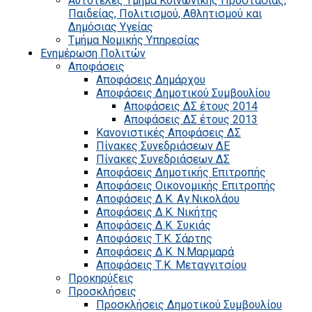
Αυτοτελές Τμήμα Κοινωνικής Προστασίας,
Παιδείας, Πολιτισμού, Αθλητισμού και
Δημόσιας Υγείας
Τμήμα Νομικής Υπηρεσίας
Ενημέρωση Πολιτών
Αποφάσεις
Αποφάσεις Δημάρχου
Αποφάσεις Δημοτικού Συμβουλίου
Αποφάσεις ΔΣ έτους 2014
Αποφάσεις ΔΣ έτους 2013
Κανονιστικές Αποφάσεις ΔΣ
Πίνακες Συνεδριάσεων ΔΕ
Πίνακες Συνεδριάσεων ΔΣ
Αποφάσεις Δημοτικής Επιτροπής
Αποφάσεις Οικονομικής Επιτροπής
Αποφάσεις Δ.Κ. Αγ.Νικολάου
Αποφάσεις Δ.Κ. Νικήτης
Αποφάσεις Δ.Κ. Συκιάς
Αποφάσεις Τ.Κ. Σάρτης
Αποφάσεις Δ.Κ. Ν.Μαρμαρά
Αποφάσεις Τ.Κ. Μεταγγιτσίου
Προκηρύξεις
Προσκλήσεις
Προσκλήσεις Δημοτικού Συμβουλίου