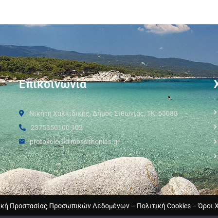
Επικοινωνία
Νικήτη Χαλκιδικής, Δήμος Σιθωνίας, ΤΚ: 63088
2375350100 102
protokolo@dimossithonias.gr
ική Προστασίας Προσωπικών Δεδομένων
–
Πολιτική Cookies
–
Όροι 