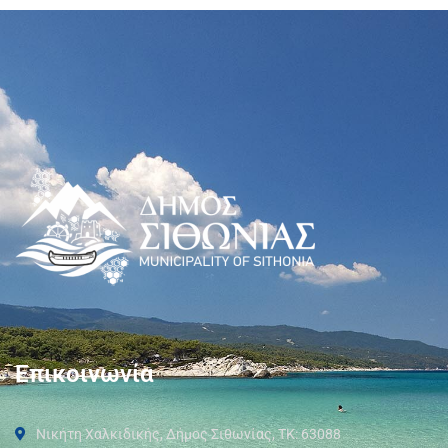
Επικοινωνία
Νικήτη Χαλκιδικής, Δήμος Σιθωνίας, ΤΚ: 63088