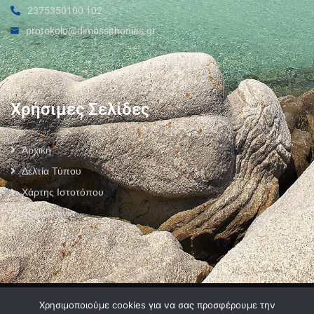
2375350100 102
protokolo@dimossithonias.gr
Χρήσιμες Σελίδες
Αρχική
Δελτία Τύπου
Χάρτης Ιστοτόπου
Επικοινωνία
Πολιτική Προστασίας Προσωπικών Δεδομένων
–
Πολιτική Cookies
–
Χρησιμοποιούμε cookies για να σας προσφέρουμε την