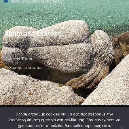
protokolo@dimossithonias.gr
Χρήσιμες Σελίδες
Αρχική
Δελτία Τύπου
Χάρτης Ιστοτόπου
Επικοινωνία
Πολιτική Προστασίας Προσωπικών Δεδομένων
–
Πολιτική Cookies
–
Χρησιμοποιούμε cookies για να σας προσφέρουμε την
Όροι Χρήσης
καλύτερη δυνατή εμπειρία στη σελίδα μας. Εάν συνεχίσετε να
χρησιμοποιείτε τη σελίδα, θα υποθέσουμε πως είστε