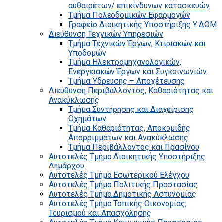
αυθαιρέτων/ επικίνδυνων κατασκευών
Τμήμα Πολεοδομικών Εφαρμογών
Γραφείο Διοικητικής Υποστήριξης Υ.ΔΟΜ
Διεύθυνση Τεχνικών Υπηρεσιών
Τμήμα Τεχνικών Έργων, Κτιριακών και
Υποδομών
Τμήμα Ηλεκτρομηχανολογικών,
Ενεργειακών Έργων και Συγκοινωνιών
Τμήμα Ύδρευσης – Αποχέτευσης
Διεύθυνση Περιβάλλοντος, Καθαριότητας και
Ανακύκλωσης
Τμήμα Συντήρησης και Διαχείρισης
Οχημάτων
Τμήμα Καθαριότητας, Αποκομιδής
Απορριμμάτων και Ανακύκλωσης
Τμήμα Περιβάλλοντος και Πρασίνου
Αυτοτελές Τμήμα Διοικητικής Υποστήριξης
Δημάρχου
Αυτοτελές Τμήμα Εσωτερικού Ελέγχου
Αυτοτελές Τμήμα Πολιτικής Προστασίας
Αυτοτελές Τμήμα Δημοτικής Αστυνομίας
Αυτοτελές Τμήμα Τοπικής Οικονομίας,
Τουρισμού και Απασχόλησης