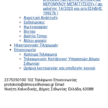
ΝΕΡΟΜΥΛΟΥ ΜΕΤΑΓΓΙΤΣΙΟΥ» ( αρ.
μελέτης 14/2020 και α/α ΕΣΗΔΗΣ:
199276 )
Αγροτική Ανάπτυξη
Εκδηλώσεις
Φωτογραφίες
Βίντεο
Δελτία Τύπου
Άλλοι φορείς
Ηλεκτρονικές Πληρωμές
Επικοινωνία
Χρήσιμα Τηλέφωνα
Τηλεφωνικός Κατάλογος Υπηρεσιών Δήμου
Σιθωνίας
Ωράρια λειτουργίας και υποδοχής κοινού
2375350100 102
Τηλέφωνο Επικοινωνίας
protokolo@dimossithonias.gr
Email
Νικήτη Χαλκιδικής, Δήμος Σιθωνίας
Ελλάδα, 63088