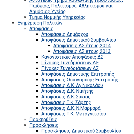
Αυτοτελές Τμήμα Κοινωνικής Προστασίας,
Παιδείας, Πολιτισμού, Αθλητισμού και
Δημόσιας Υγείας
Τμήμα Νομικής Υπηρεσίας
Ενημέρωση Πολιτών
Αποφάσεις
Αποφάσεις Δημάρχου
Αποφάσεις Δημοτικού Συμβουλίου
Αποφάσεις ΔΣ έτους 2014
Αποφάσεις ΔΣ έτους 2013
Κανονιστικές Αποφάσεις ΔΣ
Πίνακες Συνεδριάσεων ΔΕ
Πίνακες Συνεδριάσεων ΔΣ
Αποφάσεις Δημοτικής Επιτροπής
Αποφάσεις Οικονομικής Επιτροπής
Αποφάσεις Δ.Κ. Αγ.Νικολάου
Αποφάσεις Δ.Κ. Νικήτης
Αποφάσεις Δ.Κ. Συκιάς
Αποφάσεις Τ.Κ. Σάρτης
Αποφάσεις Δ.Κ. Ν.Μαρμαρά
Αποφάσεις Τ.Κ. Μεταγγιτσίου
Προκηρύξεις
Προσκλήσεις
Προσκλήσεις Δημοτικού Συμβουλίου