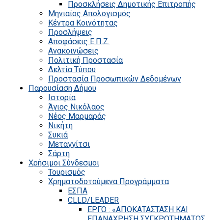
Προσκλήσεις Δημοτικής Επιτροπής
Μηνιαίος Απολογισμός
Κέντρα Κοινότητας
Προσλήψεις
Αποφάσεις Ε.Π.Ζ.
Ανακοινώσεις
Πολιτική Προστασία
Δελτία Τύπου
Προστασία Προσωπικών Δεδομένων
Παρουσίαση Δήμου
Ιστορία
Άγιος Νικόλαος
Νέος Μαρμαράς
Νικήτη
Συκιά
Μεταγγίτσι
Σάρτη
Χρήσιμοι Σύνδεσμοι
Τουρισμός
Χρηματοδοτούμενα Προγράμματα
ΕΣΠΑ
CLLD/LEADER
ΕΡΓΟ : «ΑΠΟΚΑΤΑΣΤΑΣΗ ΚΑΙ
ΕΠΑΝΑΧΡΗΣΗ ΣΥΓΚΡΟΤΗΜΑΤΟΣ