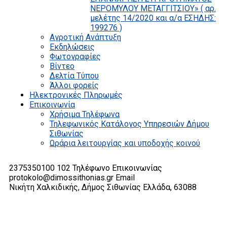
ΝΕΡΟΜΥΛΟΥ ΜΕΤΑΓΓΙΤΣΙΟΥ» ( αρ.
μελέτης 14/2020 και α/α ΕΣΗΔΗΣ:
199276 )
Αγροτική Ανάπτυξη
Εκδηλώσεις
Φωτογραφίες
Βίντεο
Δελτία Τύπου
Άλλοι φορείς
Ηλεκτρονικές Πληρωμές
Επικοινωνία
Χρήσιμα Τηλέφωνα
Τηλεφωνικός Κατάλογος Υπηρεσιών Δήμου
Σιθωνίας
Ωράρια λειτουργίας και υποδοχής κοινού
2375350100 102
Τηλέφωνο Επικοινωνίας
protokolo@dimossithonias.gr
Email
Νικήτη Χαλκιδικής, Δήμος Σιθωνίας
Ελλάδα, 63088