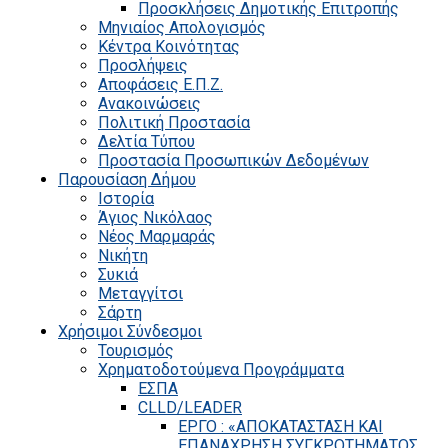
Προσκλήσεις Δημοτικής Επιτροπής
Μηνιαίος Απολογισμός
Κέντρα Κοινότητας
Προσλήψεις
Αποφάσεις Ε.Π.Ζ.
Ανακοινώσεις
Πολιτική Προστασία
Δελτία Τύπου
Προστασία Προσωπικών Δεδομένων
Παρουσίαση Δήμου
Ιστορία
Άγιος Νικόλαος
Νέος Μαρμαράς
Νικήτη
Συκιά
Μεταγγίτσι
Σάρτη
Χρήσιμοι Σύνδεσμοι
Τουρισμός
Χρηματοδοτούμενα Προγράμματα
ΕΣΠΑ
CLLD/LEADER
ΕΡΓΟ : «ΑΠΟΚΑΤΑΣΤΑΣΗ ΚΑΙ
ΕΠΑΝΑΧΡΗΣΗ ΣΥΓΚΡΟΤΗΜΑΤΟΣ