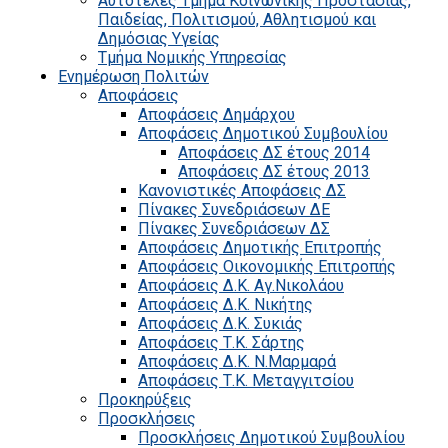
Αυτοτελές Τμήμα Κοινωνικής Προστασίας,
Παιδείας, Πολιτισμού, Αθλητισμού και
Δημόσιας Υγείας
Τμήμα Νομικής Υπηρεσίας
Ενημέρωση Πολιτών
Αποφάσεις
Αποφάσεις Δημάρχου
Αποφάσεις Δημοτικού Συμβουλίου
Αποφάσεις ΔΣ έτους 2014
Αποφάσεις ΔΣ έτους 2013
Κανονιστικές Αποφάσεις ΔΣ
Πίνακες Συνεδριάσεων ΔΕ
Πίνακες Συνεδριάσεων ΔΣ
Αποφάσεις Δημοτικής Επιτροπής
Αποφάσεις Οικονομικής Επιτροπής
Αποφάσεις Δ.Κ. Αγ.Νικολάου
Αποφάσεις Δ.Κ. Νικήτης
Αποφάσεις Δ.Κ. Συκιάς
Αποφάσεις Τ.Κ. Σάρτης
Αποφάσεις Δ.Κ. Ν.Μαρμαρά
Αποφάσεις Τ.Κ. Μεταγγιτσίου
Προκηρύξεις
Προσκλήσεις
Προσκλήσεις Δημοτικού Συμβουλίου