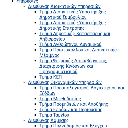
Υπηρεσίες
Διεύθυνση Διοικητικών Υπηρεσιών
Τμήμα Διοικητικής Υποστήριξης
Δημοτικού Συμβουλίου
Τμήμα Διοικητικής Υποστήριξης
Δημοτικής Επιτροπής
Τμήμα Δημοτικής Κατάστασης και
Ληξιαρχείου
Τμήμα Ανθρώπινου Δυναμικού
Τμήμα Πρωτοκόλλου και Διοικητικής
Μέριμνας
Τμήμα Ψηφιακής Διακυβέρνησης,
Διαχείρισης Κινδύνων και
Προγραμματισμού
Τμήμα ΚΕΠ
Διεύθυνση Οικονομικών Υπηρεσιών
Τμήμα Προϋπολογισμού, Λογιστηρίου και
Εξόδων
Τμήμα Μισθοδοσίας
Τμήμα Προμηθειών και Αποθήκης
Τμήμα Εσόδων και Περιουσίας
Τμήμα Ταμείου
Διεύθυνση Δόμησης
Τμήμα Πολεοδομίας και Ελέγχου