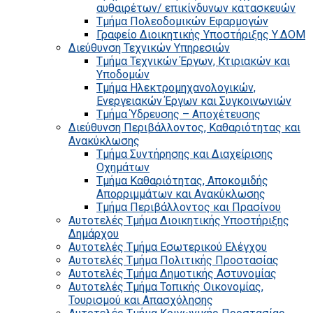
αυθαιρέτων/ επικίνδυνων κατασκευών
Τμήμα Πολεοδομικών Εφαρμογών
Γραφείο Διοικητικής Υποστήριξης Υ.ΔΟΜ
Διεύθυνση Τεχνικών Υπηρεσιών
Τμήμα Τεχνικών Έργων, Κτιριακών και
Υποδομών
Τμήμα Ηλεκτρομηχανολογικών,
Ενεργειακών Έργων και Συγκοινωνιών
Τμήμα Ύδρευσης – Αποχέτευσης
Διεύθυνση Περιβάλλοντος, Καθαριότητας και
Ανακύκλωσης
Τμήμα Συντήρησης και Διαχείρισης
Οχημάτων
Τμήμα Καθαριότητας, Αποκομιδής
Απορριμμάτων και Ανακύκλωσης
Τμήμα Περιβάλλοντος και Πρασίνου
Αυτοτελές Τμήμα Διοικητικής Υποστήριξης
Δημάρχου
Αυτοτελές Τμήμα Εσωτερικού Ελέγχου
Αυτοτελές Τμήμα Πολιτικής Προστασίας
Αυτοτελές Τμήμα Δημοτικής Αστυνομίας
Αυτοτελές Τμήμα Τοπικής Οικονομίας,
Τουρισμού και Απασχόλησης