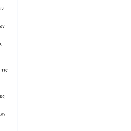
υν
των
ς.
 τις
ους
εων