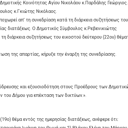
Δημοτικής Κοινότητας Αγίου Νικολάου κ.Παρδάλης Γεώργιος.
ουλος κ.Γκιώτης Νικόλαος.
ποχωρεί απ’ τη συνεδρίαση κατά τη διάρκεια συζητήσεως του
σίας διατάξεως. Ο Δημοτικός Σύμβουλος κ.Ρεβενικιώτης
 τη διάρκεια συζητήσεως του εικοστού δεύτερου (22ου) θέμα
τωση της απαρτίας, κήρυξε την έναρξη της συνεδρίασης.
 ύδρευσης και εξουσιοδότηση στους Προέδρους των Δημοτικ
 του Δήμου για επέκταση των δικτύων.».
(19ο) θέμα εντός της ημερησίας διατάξεως, ανέφερε ότι:
αντσουράκη Ιωάννη του Θωμά και 2) Βλάχου Ελένη του Μάρκου,