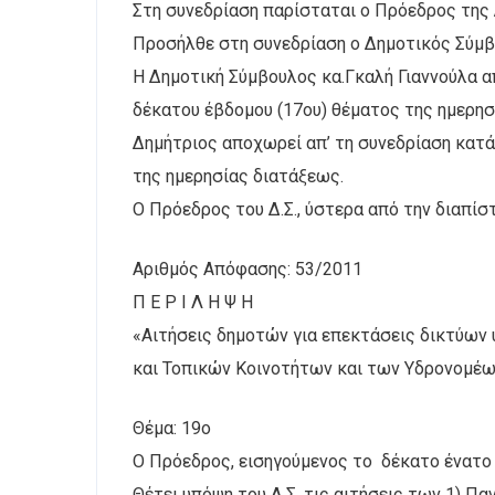
Στη συνεδρίαση παρίσταται ο Πρόεδρος της 
Προσήλθε στη συνεδρίαση ο Δημοτικός Σύμβ
Η Δημοτική Σύμβουλος κα.Γκαλή Γιαννούλα α
δέκατου έβδομου (17ου) θέματος της ημερη
Δημήτριος αποχωρεί απ’ τη συνεδρίαση κατά
της ημερησίας διατάξεως.
Ο Πρόεδρος του Δ.Σ., ύστερα από την διαπίσ
Αριθμός Απόφασης: 53/2011
Π Ε Ρ Ι Λ Η Ψ Η
«Αιτήσεις δημοτών για επεκτάσεις δικτύων
και Τοπικών Κοινοτήτων και των Υδρονομέων
Θέμα: 19ο
Ο Πρόεδρος, εισηγούμενος το δέκατο ένατο 
Θέτει υπόψη του Δ.Σ. τις αιτήσεις των 1) Π