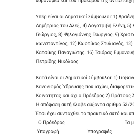
υδρονομέα και του Προέδρου της αντίστοιχη
Υπέρ είναι οι Δημοτικοί Σύμβουλοι: 1) Αρσέ
Δημήτριος του Αλεξ., 4) Λογοτριβή Ελένη, 5
Γεώργιος, 8) Ψηλογιάννης Γεώργιος, 9) Χρισ
κωνσταντίνος, 12) Κωστίκας Στυλιανός, 13)
Κατσίκης Παναγιώτης, 16) Τσιάρας Εμμανουή
Πετρίδης Νικόλαος.
Κατά είναι οι Δημοτικοί Σύμβουλοι: 1) Γιοβα
Κανονισμός Ύδρευσης που ισχύει, διαφορετι
Κοινότητας και όχι ο Πρόεδρος.2) Πράτσας 
Η απόφαση αυτή έλαβε αύξοντα αριθμό 53/2
Έτσι έχει συνταχθεί το πρακτικό αυτό και 
Ο Πρόεδρος Τα μέ
Υπογραφή Υπογραφές