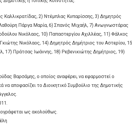
ς Δημοτικής ή Τοπικής Κοινότητας.
νης Καλλικρατίδας, 2) Ντέμπλας Κυπαρίσσης, 3) Δημητρός
) Λαθούρη Πάργα Μαρία, 6) Σπανός Μιχαήλ, 7) Ανωγνωστάρας
τοδούλου Νικόλαος, 10) Παπαστεργίου Αχιλλέας, 11) Φάλκος
 Γκιώτης Νικόλαος, 14) Δημητρός Δημήτριος του Αστερίου, 15
λ, 17) Πράτσας Ιωάννης, 18) Ρεβενικιώτης Δημήτριος, 19)
νούδας Βαρσάμης, ο οποίος αναφέρει, να εφαρμοστεί ο
κά να αποφασίζει το Διοικητικό Συμβούλιο της Δημοτικής
Άγγελος.
011.
υπογράφεται ως ακολούθως.
λη