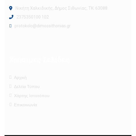
Νικήτη Χαλκιδικής, Δήμος Σιθωνίας, ΤΚ: 63088
2375350100 102
protokolo@dimossithonias.gr
Χρήσιμες Σελίδες
Αρχική
Δελτία Τύπου
Χάρτης Ιστοτόπου
Επικοινωνία