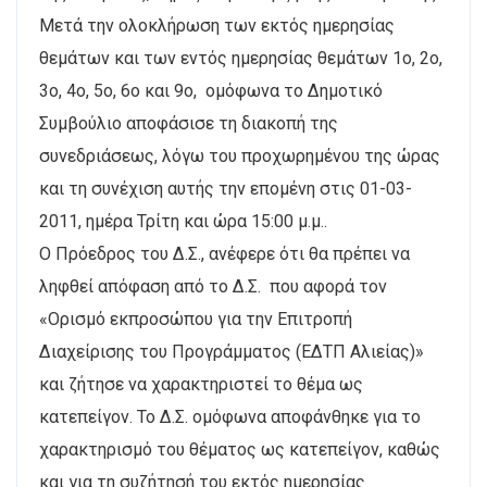
Μετά την ολοκλήρωση των εκτός ημερησίας
θεμάτων και των εντός ημερησίας θεμάτων 1ο, 2ο,
3ο, 4ο, 5ο, 6ο και 9ο, ομόφωνα το Δημοτικό
Συμβούλιο αποφάσισε τη διακοπή της
συνεδριάσεως, λόγω του προχωρημένου της ώρας
και τη συνέχιση αυτής την επομένη στις 01-03-
2011, ημέρα Τρίτη και ώρα 15:00 μ.μ..
Ο Πρόεδρος του Δ.Σ., ανέφερε ότι θα πρέπει να
ληφθεί απόφαση από το Δ.Σ. που αφορά τον
«Ορισμό εκπροσώπου για την Επιτροπή
Διαχείρισης του Προγράμματος (ΕΔΤΠ Αλιείας)»
και ζήτησε να χαρακτηριστεί το θέμα ως
κατεπείγον. Το Δ.Σ. ομόφωνα αποφάνθηκε για το
χαρακτηρισμό του θέματος ως κατεπείγον, καθώς
και για τη συζήτησή του εκτός ημερησίας