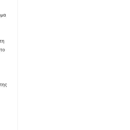
μμα
τη
 το
.
 της