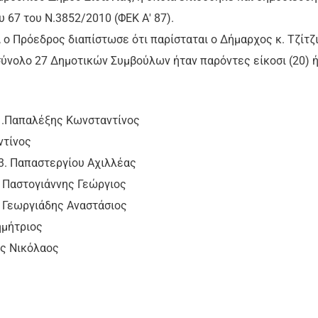
υ 67 του Ν.3852/2010 (ΦΕΚ Α' 87).
 ο Πρόεδρος διαπίστωσε ότι παρίσταται ο Δήμαρχος κ. Τζίτζ
 σύνολο 27 Δημοτικών Συμβούλων ήταν παρόντες είκοσι (20) ή
αλέξης Κωνσταντίνος
ντίνος
απαστεργίου Αχιλλέας
γιάννης Γεώργιος
γιάδης Αναστάσιος
μήτριος
ς Νικόλαος