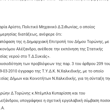
ρία Αρίστο, Πολιτικό Μηχανικό Δ.Σιθωνίας, ο οποίος
ημερησίας διατάξεως, ανέφερε ότι:
0 απόφαση της η Δημαρχιακή Επιτροπή του Δήμου Τορώνης, με 
ικονόμου Αλέξανδρο, ανέθεσε την εκπόνηση της Στατικής
ίας νερού στο Τ.Δ.Συκιάς».
υσιοδότηση των προβλέψεων της παρ. 3 του άρθρου 209 του
9-03-2010 έγγραφο της Τ.Υ.Δ.Κ. Ν.Χαλκιδικής, με το οποίο
σίας Δήμων και Κοινοτήτων Ν.Χαλκιδικής, για τη σύνταξη τη
πρώην Δ.Τορώνης κ.Ντέμπλα Κυπαρίσση και του
λεξάνδρου, υπογράφηκε η σχετική εργολαβική σύμβαση ποσο
.Α.