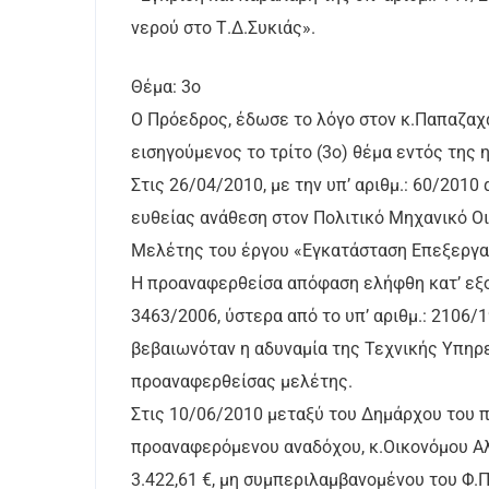
νερού στο Τ.Δ.Συκιάς».
Θέμα: 3ο
Ο Πρόεδρος, έδωσε το λόγο στον κ.Παπαζαχα
εισηγούμενος το τρίτο (3ο) θέμα εντός της 
Στις 26/04/2010, με την υπ’ αριθμ.: 60/201
ευθείας ανάθεση στον Πολιτικό Μηχανικό Ο
Μελέτης του έργου «Εγκατάσταση Επεξεργασ
Η προαναφερθείσα απόφαση ελήφθη κατ’ εξο
3463/2006, ύστερα από το υπ’ αριθμ.: 2106/1
βεβαιωνόταν η αδυναμία της Τεχνικής Υπηρε
προαναφερθείσας μελέτης.
Στις 10/06/2010 μεταξύ του Δημάρχου του 
προαναφερόμενου αναδόχου, κ.Οικονόμου Α
3.422,61 €, μη συμπεριλαμβανομένου του Φ.Π