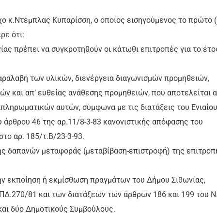
ο κ.Ντέμπλας Κυπαρίσση, ο οποίος εισηγούμενος το πρώτο (
ρε ότι:
νίας πρέπει να συγκροτηθούν οι κάτωθι επιτροπές για το έτο
παραλαβή των υλικών, διενέργεια διαγωνισμών προμηθειών,
ν και απ’ ευθείας ανάθεσης προμηθειών, που αποτελείται 
απληρωματικών αυτών, σύμφωνα με τις διατάξεις του Ενιαίο
 άρθρου 46 της αρ.11/8-3-83 κανονιστικής απόφασης του
ο αρ. 185/τ.Β/23-3-93.
ης δαπανών μεταφοράς (μεταβίβαση-επιστροφή) της επιτροπ
ην εκποίηση ή εκμίσθωση πραγμάτων του Δήμου Σιθωνίας,
 ΠΔ.270/81 και των διατάξεων των άρθρων 186 και 199 του Ν
και δύο Δημοτικούς Συμβούλους.