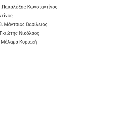
αλέξης Κωνσταντίνος
ντίνος
άντσιος Βασίλειος
ης Νικόλαος
λαμα Κυριακή