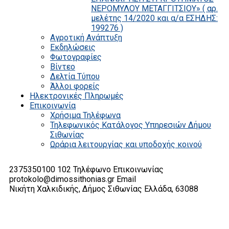
ΝΕΡΟΜΥΛΟΥ ΜΕΤΑΓΓΙΤΣΙΟΥ» ( αρ.
μελέτης 14/2020 και α/α ΕΣΗΔΗΣ:
199276 )
Αγροτική Ανάπτυξη
Εκδηλώσεις
Φωτογραφίες
Βίντεο
Δελτία Τύπου
Άλλοι φορείς
Ηλεκτρονικές Πληρωμές
Επικοινωνία
Χρήσιμα Τηλέφωνα
Τηλεφωνικός Κατάλογος Υπηρεσιών Δήμου
Σιθωνίας
Ωράρια λειτουργίας και υποδοχής κοινού
2375350100 102
Τηλέφωνο Επικοινωνίας
protokolo@dimossithonias.gr
Email
Νικήτη Χαλκιδικής, Δήμος Σιθωνίας
Ελλάδα, 63088