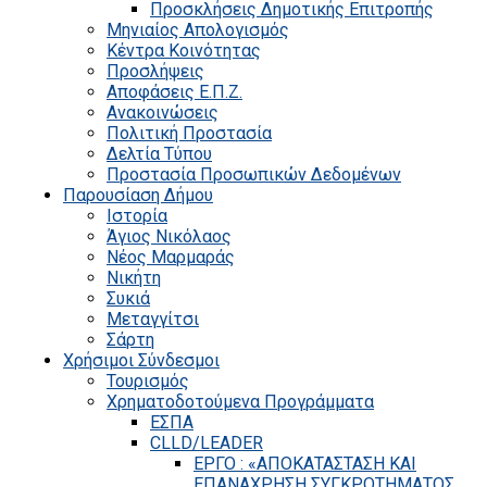
Προσκλήσεις Δημοτικής Επιτροπής
Μηνιαίος Απολογισμός
Κέντρα Κοινότητας
Προσλήψεις
Αποφάσεις Ε.Π.Ζ.
Ανακοινώσεις
Πολιτική Προστασία
Δελτία Τύπου
Προστασία Προσωπικών Δεδομένων
Παρουσίαση Δήμου
Ιστορία
Άγιος Νικόλαος
Νέος Μαρμαράς
Νικήτη
Συκιά
Μεταγγίτσι
Σάρτη
Χρήσιμοι Σύνδεσμοι
Τουρισμός
Χρηματοδοτούμενα Προγράμματα
ΕΣΠΑ
CLLD/LEADER
ΕΡΓΟ : «ΑΠΟΚΑΤΑΣΤΑΣΗ ΚΑΙ
ΕΠΑΝΑΧΡΗΣΗ ΣΥΓΚΡΟΤΗΜΑΤΟΣ