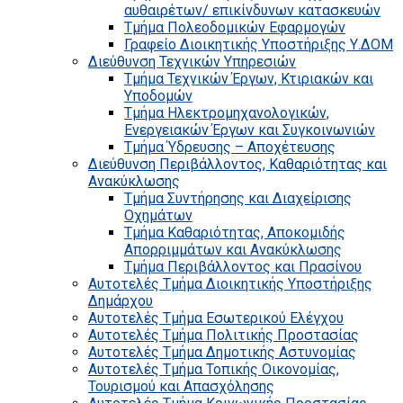
αυθαιρέτων/ επικίνδυνων κατασκευών
Τμήμα Πολεοδομικών Εφαρμογών
Γραφείο Διοικητικής Υποστήριξης Υ.ΔΟΜ
Διεύθυνση Τεχνικών Υπηρεσιών
Τμήμα Τεχνικών Έργων, Κτιριακών και
Υποδομών
Τμήμα Ηλεκτρομηχανολογικών,
Ενεργειακών Έργων και Συγκοινωνιών
Τμήμα Ύδρευσης – Αποχέτευσης
Διεύθυνση Περιβάλλοντος, Καθαριότητας και
Ανακύκλωσης
Τμήμα Συντήρησης και Διαχείρισης
Οχημάτων
Τμήμα Καθαριότητας, Αποκομιδής
Απορριμμάτων και Ανακύκλωσης
Τμήμα Περιβάλλοντος και Πρασίνου
Αυτοτελές Τμήμα Διοικητικής Υποστήριξης
Δημάρχου
Αυτοτελές Τμήμα Εσωτερικού Ελέγχου
Αυτοτελές Τμήμα Πολιτικής Προστασίας
Αυτοτελές Τμήμα Δημοτικής Αστυνομίας
Αυτοτελές Τμήμα Τοπικής Οικονομίας,
Τουρισμού και Απασχόλησης