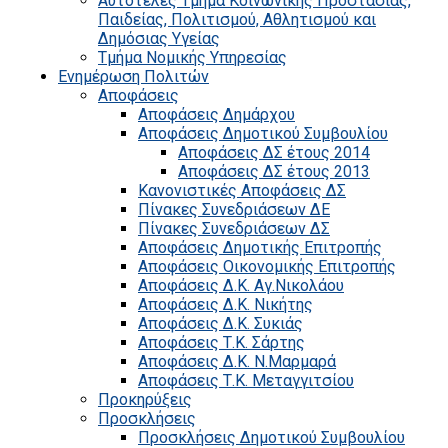
Αυτοτελές Τμήμα Κοινωνικής Προστασίας,
Παιδείας, Πολιτισμού, Αθλητισμού και
Δημόσιας Υγείας
Τμήμα Νομικής Υπηρεσίας
Ενημέρωση Πολιτών
Αποφάσεις
Αποφάσεις Δημάρχου
Αποφάσεις Δημοτικού Συμβουλίου
Αποφάσεις ΔΣ έτους 2014
Αποφάσεις ΔΣ έτους 2013
Κανονιστικές Αποφάσεις ΔΣ
Πίνακες Συνεδριάσεων ΔΕ
Πίνακες Συνεδριάσεων ΔΣ
Αποφάσεις Δημοτικής Επιτροπής
Αποφάσεις Οικονομικής Επιτροπής
Αποφάσεις Δ.Κ. Αγ.Νικολάου
Αποφάσεις Δ.Κ. Νικήτης
Αποφάσεις Δ.Κ. Συκιάς
Αποφάσεις Τ.Κ. Σάρτης
Αποφάσεις Δ.Κ. Ν.Μαρμαρά
Αποφάσεις Τ.Κ. Μεταγγιτσίου
Προκηρύξεις
Προσκλήσεις
Προσκλήσεις Δημοτικού Συμβουλίου