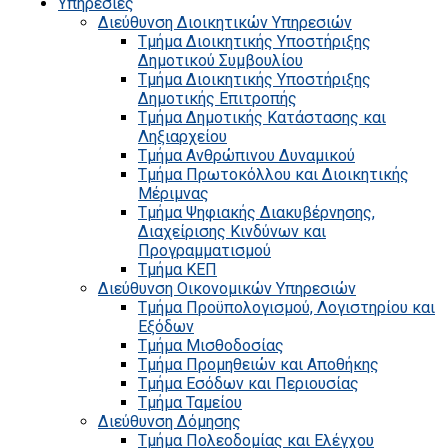
Υπηρεσίες
Διεύθυνση Διοικητικών Υπηρεσιών
Τμήμα Διοικητικής Υποστήριξης
Δημοτικού Συμβουλίου
Τμήμα Διοικητικής Υποστήριξης
Δημοτικής Επιτροπής
Τμήμα Δημοτικής Κατάστασης και
Ληξιαρχείου
Τμήμα Ανθρώπινου Δυναμικού
Τμήμα Πρωτοκόλλου και Διοικητικής
Μέριμνας
Τμήμα Ψηφιακής Διακυβέρνησης,
Διαχείρισης Κινδύνων και
Προγραμματισμού
Τμήμα ΚΕΠ
Διεύθυνση Οικονομικών Υπηρεσιών
Τμήμα Προϋπολογισμού, Λογιστηρίου και
Εξόδων
Τμήμα Μισθοδοσίας
Τμήμα Προμηθειών και Αποθήκης
Τμήμα Εσόδων και Περιουσίας
Τμήμα Ταμείου
Διεύθυνση Δόμησης
Τμήμα Πολεοδομίας και Ελέγχου