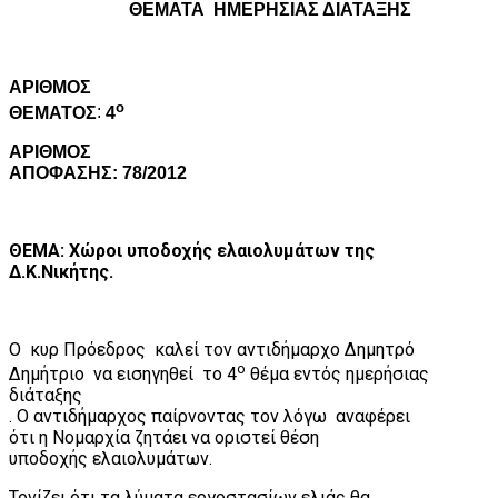
ΘΕΜΑΤΑ
ΗΜΕΡΗΣΙΑΣ ΔΙΑΤΑΞΗΣ
A
ΡΙΘΜΟΣ
ο
ΘΕΜΑΤΟΣ
:
4
ΑΡΙΘΜΟΣ
ΑΠΟΦΑΣΗΣ: 78/2012
ΘΕΜΑ: Χώροι υποδοχής ελαιολυμάτων της
Δ.Κ.Νικήτης.
Ο
κυρ Πρόεδρος
καλεί τον αντιδήμαρχο Δημητρό
ο
Δημήτριο
να εισηγηθεί
το 4
θέμα εντός ημερήσιας
διάταξης
. Ο αντιδήμαρχος παίρνοντας τον λόγω
αναφέρει
ότι η Νομαρχία ζητάει να οριστεί θέση
υποδοχής ελαιολυμάτων.
Τονίζει ότι τα λύματα εργοστασίων ελιάς θα