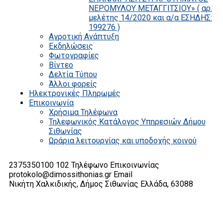
ΝΕΡΟΜΥΛΟΥ ΜΕΤΑΓΓΙΤΣΙΟΥ» ( αρ.
μελέτης 14/2020 και α/α ΕΣΗΔΗΣ:
199276 )
Αγροτική Ανάπτυξη
Εκδηλώσεις
Φωτογραφίες
Βίντεο
Δελτία Τύπου
Άλλοι φορείς
Ηλεκτρονικές Πληρωμές
Επικοινωνία
Χρήσιμα Τηλέφωνα
Τηλεφωνικός Κατάλογος Υπηρεσιών Δήμου
Σιθωνίας
Ωράρια λειτουργίας και υποδοχής κοινού
2375350100 102
Τηλέφωνο Επικοινωνίας
protokolo@dimossithonias.gr
Email
Νικήτη Χαλκιδικής, Δήμος Σιθωνίας
Ελλάδα, 63088