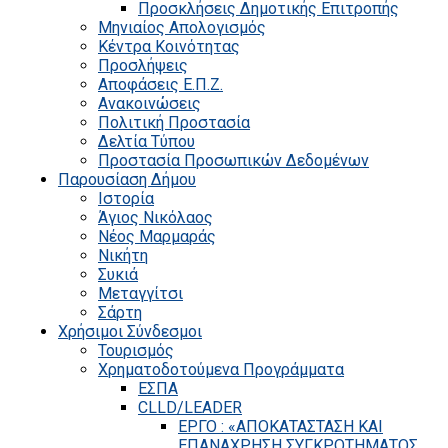
Προσκλήσεις Δημοτικής Επιτροπής
Μηνιαίος Απολογισμός
Κέντρα Κοινότητας
Προσλήψεις
Αποφάσεις Ε.Π.Ζ.
Ανακοινώσεις
Πολιτική Προστασία
Δελτία Τύπου
Προστασία Προσωπικών Δεδομένων
Παρουσίαση Δήμου
Ιστορία
Άγιος Νικόλαος
Νέος Μαρμαράς
Νικήτη
Συκιά
Μεταγγίτσι
Σάρτη
Χρήσιμοι Σύνδεσμοι
Τουρισμός
Χρηματοδοτούμενα Προγράμματα
ΕΣΠΑ
CLLD/LEADER
ΕΡΓΟ : «ΑΠΟΚΑΤΑΣΤΑΣΗ ΚΑΙ
ΕΠΑΝΑΧΡΗΣΗ ΣΥΓΚΡΟΤΗΜΑΤΟΣ