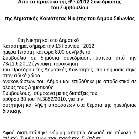
ης
Από το πρακτικό της 6
/2012 Συνεδρίασης
του Συμβουλίου
της Δημοτικής Κοινότητας Νικήτης του Δήμου Σιθωνίας
Στη Νικήτη και στο Δημοτικό
Κατάστημα, σήμερα την 13
I
Ιουνίου
2012
ημέρα Τετάρτη
και ώρα 8.00 συνήλθε το
Συμβούλιο σε δημόσια συνεδρίαση, ύστερα από την
73/11.6.2012 έγγραφη πρόσκληση
του Προέδρου της Δημοτικής Κοινότητας, που δημοσιεύτηκε
στον ειδικό χώρο
ανακοινώσεων του Δήμου και επιδόθηκε με αποδεικτικό σε
όλους τους Δημοτικούς
Συμβούλους,
σύμφωνα με τις διατάξεις του
άρθρου 88 του
Ν.3852/2010, για την
συζήτηση και λήψη αποφάσεων στα θέματα της ημερήσιας
διάταξης.
Αφού διαπιστώθηκε νόμιμη απαρτία δηλαδή σε σύνολο 5
(πέντε)
Συμβούλων ήταν παρόντες
5
(πέντε