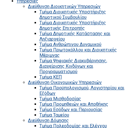
Υπηρεσίες
Διεύθυνση Διοικητικών Υπηρεσιών
Τμήμα Διοικητικής Υποστήριξης
Δημοτικού Συμβουλίου
Τμήμα Διοικητικής Υποστήριξης
Δημοτικής Επιτροπής
Τμήμα Δημοτικής Κατάστασης και
Ληξιαρχείου
Τμήμα Ανθρώπινου Δυναμικού
Τμήμα Πρωτοκόλλου και Διοικητικής
Μέριμνας
Τμήμα Ψηφιακής Διακυβέρνησης,
Διαχείρισης Κινδύνων και
Προγραμματισμού
Τμήμα ΚΕΠ
Διεύθυνση Οικονομικών Υπηρεσιών
Τμήμα Προϋπολογισμού, Λογιστηρίου και
Εξόδων
Τμήμα Μισθοδοσίας
Τμήμα Προμηθειών και Αποθήκης
Τμήμα Εσόδων και Περιουσίας
Τμήμα Ταμείου
Διεύθυνση Δόμησης
Τμήμα Πολεοδομίας και Ελέγχου