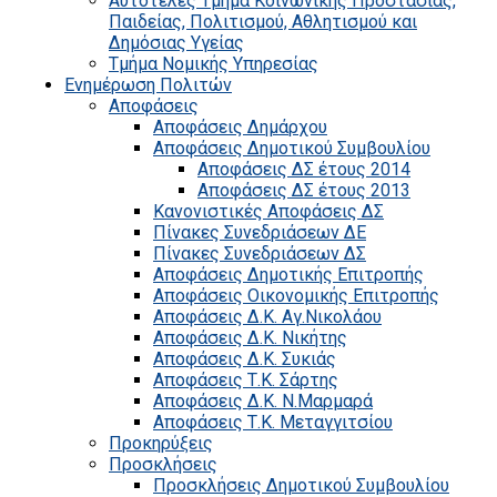
Αυτοτελές Τμήμα Κοινωνικής Προστασίας,
Παιδείας, Πολιτισμού, Αθλητισμού και
Δημόσιας Υγείας
Τμήμα Νομικής Υπηρεσίας
Ενημέρωση Πολιτών
Αποφάσεις
Αποφάσεις Δημάρχου
Αποφάσεις Δημοτικού Συμβουλίου
Αποφάσεις ΔΣ έτους 2014
Αποφάσεις ΔΣ έτους 2013
Κανονιστικές Αποφάσεις ΔΣ
Πίνακες Συνεδριάσεων ΔΕ
Πίνακες Συνεδριάσεων ΔΣ
Αποφάσεις Δημοτικής Επιτροπής
Αποφάσεις Οικονομικής Επιτροπής
Αποφάσεις Δ.Κ. Αγ.Νικολάου
Αποφάσεις Δ.Κ. Νικήτης
Αποφάσεις Δ.Κ. Συκιάς
Αποφάσεις Τ.Κ. Σάρτης
Αποφάσεις Δ.Κ. Ν.Μαρμαρά
Αποφάσεις Τ.Κ. Μεταγγιτσίου
Προκηρύξεις
Προσκλήσεις
Προσκλήσεις Δημοτικού Συμβουλίου