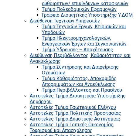
αυθαιρέτων/ επικίνδυνων κατασκευών
Τμήμα Πολεοδομικών Εφαρμογών
Γραφείο Διοικητικής Υποστήριξης Υ.ΔΟΜ
Διεύθυνση Τεχνικών Υπηρεσιών
Τμήμα Τεχνικών Έργων, Κτιριακών και
Υποδομών
Τμήμα Ηλεκτρομηχανολογικών,
Ενεργειακών Έργων και Συγκοινωνιών
Τμήμα Ύδρευσης – Αποχέτευσης
Διεύθυνση Περιβάλλοντος, Καθαριότητας και
Ανακύκλωσης
Τμήμα Συντήρησης και Διαχείρισης
Οχημάτων
Τμήμα Καθαριότητας, Αποκομιδής
Απορριμμάτων και Ανακύκλωσης
Τμήμα Περιβάλλοντος και Πρασίνου
Αυτοτελές Τμήμα Διοικητικής Υποστήριξης
Δημάρχου
Αυτοτελές Τμήμα Εσωτερικού Ελέγχου
Αυτοτελές Τμήμα Πολιτικής Προστασίας
Αυτοτελές Τμήμα Δημοτικής Αστυνομίας
Αυτοτελές Τμήμα Τοπικής Οικονομίας,
Τουρισμού και Απασχόλησης