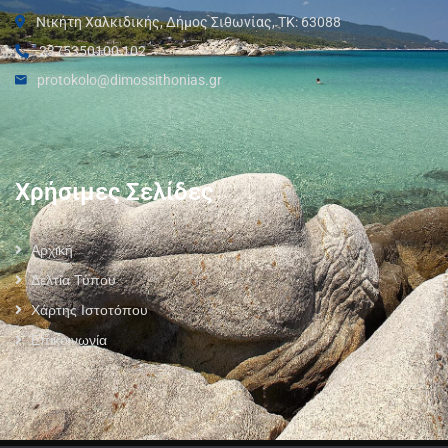
Νικήτη Χαλκιδικής, Δήμος Σιθωνίας, ΤΚ: 63088
2375350100 102
protokolo@dimossithonias.gr
Χρήσιμες Σελίδες
Αρχική
Δελτία Τύπου
Χάρτης Ιστοτόπου
Επικοινωνία