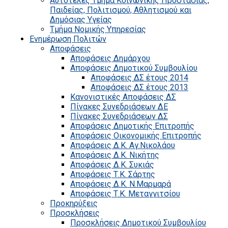
Αυτοτελές Τμήμα Κοινωνικής Προστασίας,
Παιδείας, Πολιτισμού, Αθλητισμού και
Δημόσιας Υγείας
Τμήμα Νομικής Υπηρεσίας
Ενημέρωση Πολιτών
Αποφάσεις
Αποφάσεις Δημάρχου
Αποφάσεις Δημοτικού Συμβουλίου
Αποφάσεις ΔΣ έτους 2014
Αποφάσεις ΔΣ έτους 2013
Κανονιστικές Αποφάσεις ΔΣ
Πίνακες Συνεδριάσεων ΔΕ
Πίνακες Συνεδριάσεων ΔΣ
Αποφάσεις Δημοτικής Επιτροπής
Αποφάσεις Οικονομικής Επιτροπής
Αποφάσεις Δ.Κ. Αγ.Νικολάου
Αποφάσεις Δ.Κ. Νικήτης
Αποφάσεις Δ.Κ. Συκιάς
Αποφάσεις Τ.Κ. Σάρτης
Αποφάσεις Δ.Κ. Ν.Μαρμαρά
Αποφάσεις Τ.Κ. Μεταγγιτσίου
Προκηρύξεις
Προσκλήσεις
Προσκλήσεις Δημοτικού Συμβουλίου