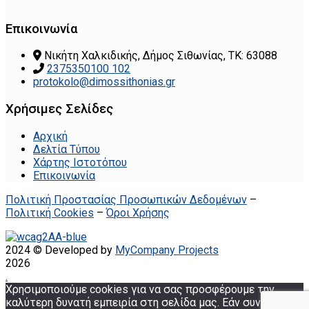
Επικοινωνία
Νικήτη Χαλκιδικής, Δήμος Σιθωνίας, ΤΚ: 63088
2375350100 102
protokolo@dimossithonias.gr
Χρήσιμες Σελίδες
Αρχική
Δελτία Τύπου
Χάρτης Ιστοτόπου
Επικοινωνία
Πολιτική Προστασίας Προσωπικών Δεδομένων
–
Πολιτική Cookies
–
Όροι Χρήσης
2024 © Developed by
MyCompany Projects
2026
.
Χρησιμοποιούμε cookies για να σας προσφέρουμε την
καλύτερη δυνατή εμπειρία στη σελίδα μας. Εάν συνεχίσετε