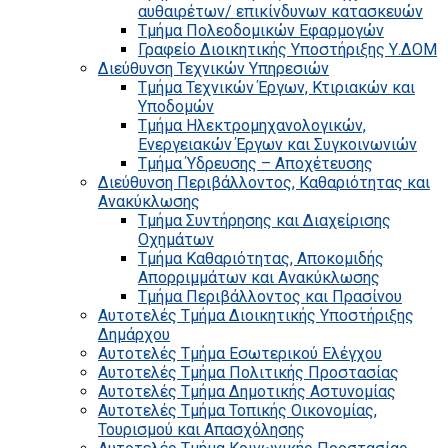
αυθαιρέτων/ επικίνδυνων κατασκευών
Τμήμα Πολεοδομικών Εφαρμογών
Γραφείο Διοικητικής Υποστήριξης Υ.ΔΟΜ
Διεύθυνση Τεχνικών Υπηρεσιών
Τμήμα Τεχνικών Έργων, Κτιριακών και
Υποδομών
Τμήμα Ηλεκτρομηχανολογικών,
Ενεργειακών Έργων και Συγκοινωνιών
Τμήμα Ύδρευσης – Αποχέτευσης
Διεύθυνση Περιβάλλοντος, Καθαριότητας και
Ανακύκλωσης
Τμήμα Συντήρησης και Διαχείρισης
Οχημάτων
Τμήμα Καθαριότητας, Αποκομιδής
Απορριμμάτων και Ανακύκλωσης
Τμήμα Περιβάλλοντος και Πρασίνου
Αυτοτελές Τμήμα Διοικητικής Υποστήριξης
Δημάρχου
Αυτοτελές Τμήμα Εσωτερικού Ελέγχου
Αυτοτελές Τμήμα Πολιτικής Προστασίας
Αυτοτελές Τμήμα Δημοτικής Αστυνομίας
Αυτοτελές Τμήμα Τοπικής Οικονομίας,
Τουρισμού και Απασχόλησης