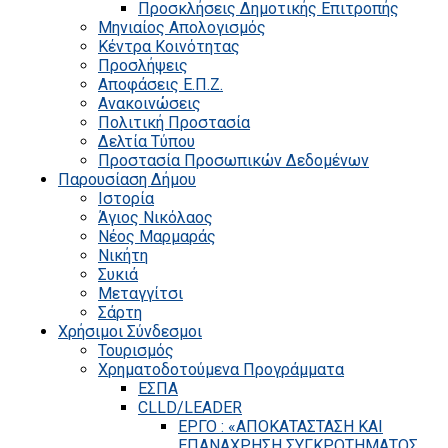
Προσκλήσεις Δημοτικής Επιτροπής
Μηνιαίος Απολογισμός
Κέντρα Κοινότητας
Προσλήψεις
Αποφάσεις Ε.Π.Ζ.
Ανακοινώσεις
Πολιτική Προστασία
Δελτία Τύπου
Προστασία Προσωπικών Δεδομένων
Παρουσίαση Δήμου
Ιστορία
Άγιος Νικόλαος
Νέος Μαρμαράς
Νικήτη
Συκιά
Μεταγγίτσι
Σάρτη
Χρήσιμοι Σύνδεσμοι
Τουρισμός
Χρηματοδοτούμενα Προγράμματα
ΕΣΠΑ
CLLD/LEADER
ΕΡΓΟ : «ΑΠΟΚΑΤΑΣΤΑΣΗ ΚΑΙ
ΕΠΑΝΑΧΡΗΣΗ ΣΥΓΚΡΟΤΗΜΑΤΟΣ