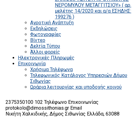
ΝΕΡΟΜΥΛΟΥ ΜΕΤΑΓΓΙΤΣΙΟΥ» ( αρ.
μελέτης 14/2020 και α/α ΕΣΗΔΗΣ:
199276 )
Αγροτική Ανάπτυξη
Εκδηλώσεις
Φωτογραφίες
Βίντεο
Δελτία Τύπου
Άλλοι φορείς
Ηλεκτρονικές Πληρωμές
Επικοινωνία
Χρήσιμα Τηλέφωνα
Τηλεφωνικός Κατάλογος Υπηρεσιών Δήμου
Σιθωνίας
Ωράρια λειτουργίας και υποδοχής κοινού
2375350100 102
Τηλέφωνο Επικοινωνίας
protokolo@dimossithonias.gr
Email
Νικήτη Χαλκιδικής, Δήμος Σιθωνίας
Ελλάδα, 63088