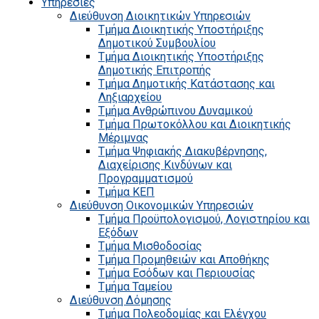
Υπηρεσίες
Διεύθυνση Διοικητικών Υπηρεσιών
Τμήμα Διοικητικής Υποστήριξης
Δημοτικού Συμβουλίου
Τμήμα Διοικητικής Υποστήριξης
Δημοτικής Επιτροπής
Τμήμα Δημοτικής Κατάστασης και
Ληξιαρχείου
Τμήμα Ανθρώπινου Δυναμικού
Τμήμα Πρωτοκόλλου και Διοικητικής
Μέριμνας
Τμήμα Ψηφιακής Διακυβέρνησης,
Διαχείρισης Κινδύνων και
Προγραμματισμού
Τμήμα ΚΕΠ
Διεύθυνση Οικονομικών Υπηρεσιών
Τμήμα Προϋπολογισμού, Λογιστηρίου και
Εξόδων
Τμήμα Μισθοδοσίας
Τμήμα Προμηθειών και Αποθήκης
Τμήμα Εσόδων και Περιουσίας
Τμήμα Ταμείου
Διεύθυνση Δόμησης
Τμήμα Πολεοδομίας και Ελέγχου