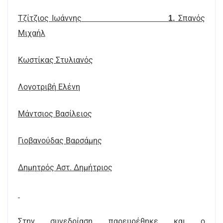
Τζίτζιος Ιωάννης
.
Σπανός
1
Μιχαήλ
Κωστίκας Στυλιανός
Λογοτριβή Ελένη
Μάντσιος Βασίλειος
Γιοβανούδας Βαρσάμης
Δημητρός Αστ. Δημήτριος
Στην συνεδρίαση παρευρέθηκε και ο