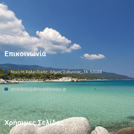
Επικοινωνία
Νικήτη Χαλκιδικής, Δήμος Σιθωνίας, ΤΚ: 63088
2375350100 102
protokolo@dimossithonias.gr
Χρήσιμες Σελίδες