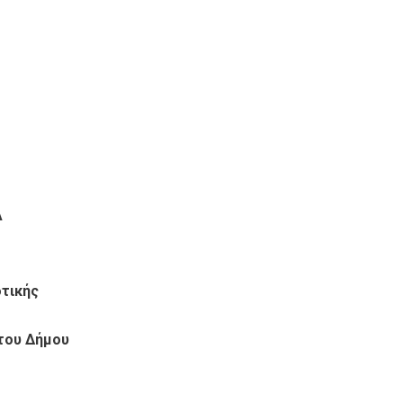
Α
οτικής
 του Δήμου