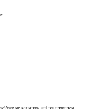
a
»
ισηγήθηκε ως κατωτέρω επί του παραπάνω