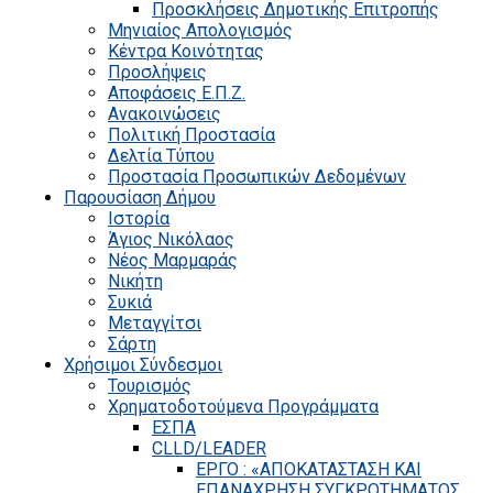
Προσκλήσεις Δημοτικής Επιτροπής
Μηνιαίος Απολογισμός
Κέντρα Κοινότητας
Προσλήψεις
Αποφάσεις Ε.Π.Ζ.
Ανακοινώσεις
Πολιτική Προστασία
Δελτία Τύπου
Προστασία Προσωπικών Δεδομένων
Παρουσίαση Δήμου
Ιστορία
Άγιος Νικόλαος
Νέος Μαρμαράς
Νικήτη
Συκιά
Μεταγγίτσι
Σάρτη
Χρήσιμοι Σύνδεσμοι
Τουρισμός
Χρηματοδοτούμενα Προγράμματα
ΕΣΠΑ
CLLD/LEADER
ΕΡΓΟ : «ΑΠΟΚΑΤΑΣΤΑΣΗ ΚΑΙ
ΕΠΑΝΑΧΡΗΣΗ ΣΥΓΚΡΟΤΗΜΑΤΟΣ