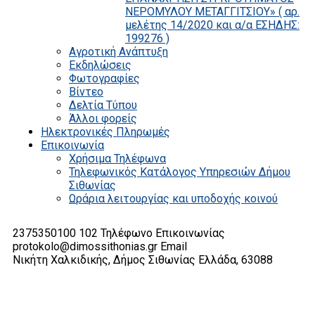
ΝΕΡΟΜΥΛΟΥ ΜΕΤΑΓΓΙΤΣΙΟΥ» ( αρ.
μελέτης 14/2020 και α/α ΕΣΗΔΗΣ:
199276 )
Αγροτική Ανάπτυξη
Εκδηλώσεις
Φωτογραφίες
Βίντεο
Δελτία Τύπου
Άλλοι φορείς
Ηλεκτρονικές Πληρωμές
Επικοινωνία
Χρήσιμα Τηλέφωνα
Τηλεφωνικός Κατάλογος Υπηρεσιών Δήμου
Σιθωνίας
Ωράρια λειτουργίας και υποδοχής κοινού
2375350100 102
Τηλέφωνο Επικοινωνίας
protokolo@dimossithonias.gr
Email
Νικήτη Χαλκιδικής, Δήμος Σιθωνίας
Ελλάδα, 63088