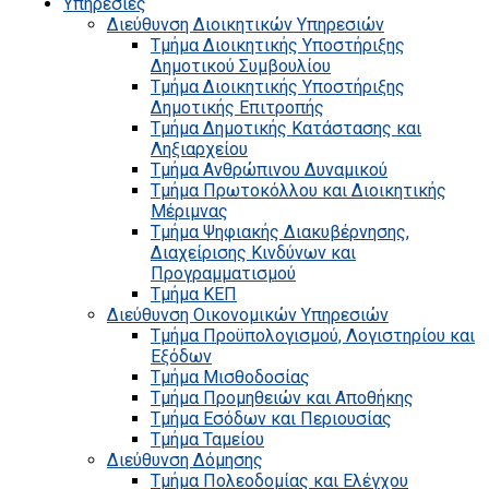
Υπηρεσίες
Διεύθυνση Διοικητικών Υπηρεσιών
Τμήμα Διοικητικής Υποστήριξης
Δημοτικού Συμβουλίου
Τμήμα Διοικητικής Υποστήριξης
Δημοτικής Επιτροπής
Τμήμα Δημοτικής Κατάστασης και
Ληξιαρχείου
Τμήμα Ανθρώπινου Δυναμικού
Τμήμα Πρωτοκόλλου και Διοικητικής
Μέριμνας
Τμήμα Ψηφιακής Διακυβέρνησης,
Διαχείρισης Κινδύνων και
Προγραμματισμού
Τμήμα ΚΕΠ
Διεύθυνση Οικονομικών Υπηρεσιών
Τμήμα Προϋπολογισμού, Λογιστηρίου και
Εξόδων
Τμήμα Μισθοδοσίας
Τμήμα Προμηθειών και Αποθήκης
Τμήμα Εσόδων και Περιουσίας
Τμήμα Ταμείου
Διεύθυνση Δόμησης
Τμήμα Πολεοδομίας και Ελέγχου