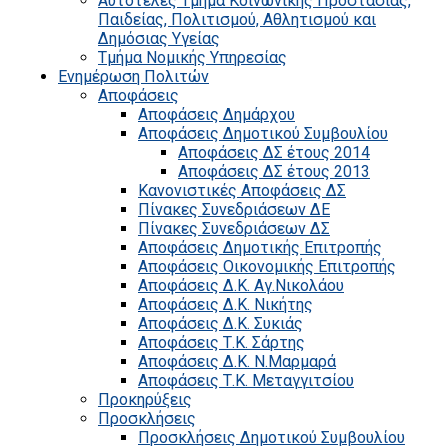
Αυτοτελές Τμήμα Κοινωνικής Προστασίας,
Παιδείας, Πολιτισμού, Αθλητισμού και
Δημόσιας Υγείας
Τμήμα Νομικής Υπηρεσίας
Ενημέρωση Πολιτών
Αποφάσεις
Αποφάσεις Δημάρχου
Αποφάσεις Δημοτικού Συμβουλίου
Αποφάσεις ΔΣ έτους 2014
Αποφάσεις ΔΣ έτους 2013
Κανονιστικές Αποφάσεις ΔΣ
Πίνακες Συνεδριάσεων ΔΕ
Πίνακες Συνεδριάσεων ΔΣ
Αποφάσεις Δημοτικής Επιτροπής
Αποφάσεις Οικονομικής Επιτροπής
Αποφάσεις Δ.Κ. Αγ.Νικολάου
Αποφάσεις Δ.Κ. Νικήτης
Αποφάσεις Δ.Κ. Συκιάς
Αποφάσεις Τ.Κ. Σάρτης
Αποφάσεις Δ.Κ. Ν.Μαρμαρά
Αποφάσεις Τ.Κ. Μεταγγιτσίου
Προκηρύξεις
Προσκλήσεις
Προσκλήσεις Δημοτικού Συμβουλίου