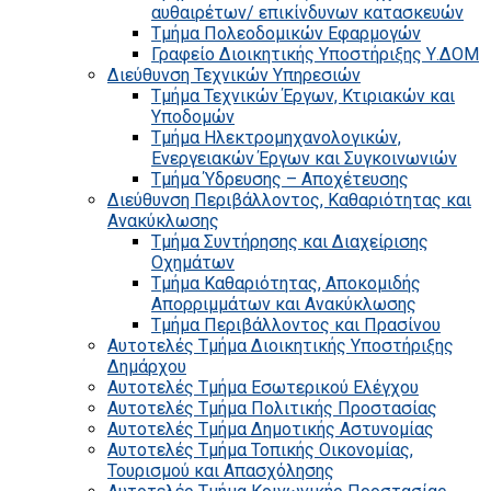
αυθαιρέτων/ επικίνδυνων κατασκευών
Τμήμα Πολεοδομικών Εφαρμογών
Γραφείο Διοικητικής Υποστήριξης Υ.ΔΟΜ
Διεύθυνση Τεχνικών Υπηρεσιών
Τμήμα Τεχνικών Έργων, Κτιριακών και
Υποδομών
Τμήμα Ηλεκτρομηχανολογικών,
Ενεργειακών Έργων και Συγκοινωνιών
Τμήμα Ύδρευσης – Αποχέτευσης
Διεύθυνση Περιβάλλοντος, Καθαριότητας και
Ανακύκλωσης
Τμήμα Συντήρησης και Διαχείρισης
Οχημάτων
Τμήμα Καθαριότητας, Αποκομιδής
Απορριμμάτων και Ανακύκλωσης
Τμήμα Περιβάλλοντος και Πρασίνου
Αυτοτελές Τμήμα Διοικητικής Υποστήριξης
Δημάρχου
Αυτοτελές Τμήμα Εσωτερικού Ελέγχου
Αυτοτελές Τμήμα Πολιτικής Προστασίας
Αυτοτελές Τμήμα Δημοτικής Αστυνομίας
Αυτοτελές Τμήμα Τοπικής Οικονομίας,
Τουρισμού και Απασχόλησης