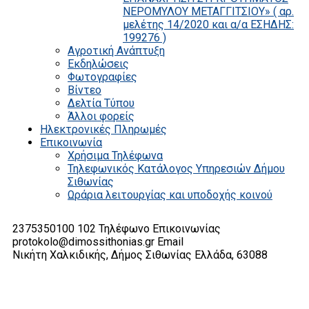
ΝΕΡΟΜΥΛΟΥ ΜΕΤΑΓΓΙΤΣΙΟΥ» ( αρ.
μελέτης 14/2020 και α/α ΕΣΗΔΗΣ:
199276 )
Αγροτική Ανάπτυξη
Εκδηλώσεις
Φωτογραφίες
Βίντεο
Δελτία Τύπου
Άλλοι φορείς
Ηλεκτρονικές Πληρωμές
Επικοινωνία
Χρήσιμα Τηλέφωνα
Τηλεφωνικός Κατάλογος Υπηρεσιών Δήμου
Σιθωνίας
Ωράρια λειτουργίας και υποδοχής κοινού
2375350100 102
Τηλέφωνο Επικοινωνίας
protokolo@dimossithonias.gr
Email
Νικήτη Χαλκιδικής, Δήμος Σιθωνίας
Ελλάδα, 63088