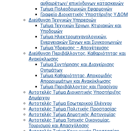
αυθαιρέτων/ επικίνδυνων κατασκευών
Τμήμα Πολεοδομικών Εφαρμογών
Γραφείο Διοικητικής Υποστήριξης Υ.ΔΟΜ
Διεύθυνση Τεχνικών Υπηρεσιών
Τμήμα Τεχνικών Έργων, Κτιριακών και
Υποδομών
Τμήμα Ηλεκτρομηχανολογικών,
Ενεργειακών Έργων και Συγκοινωνιών
Τμήμα Ύδρευσης – Αποχέτευσης
Διεύθυνση Περιβάλλοντος, Καθαριότητας και
Ανακύκλωσης
Τμήμα Συντήρησης και Διαχείρισης
Οχημάτων
Τμήμα Καθαριότητας, Αποκομιδής
Απορριμμάτων και Ανακύκλωσης
Τμήμα Περιβάλλοντος και Πρασίνου
Αυτοτελές Τμήμα Διοικητικής Υποστήριξης
Δημάρχου
Αυτοτελές Τμήμα Εσωτερικού Ελέγχου
Αυτοτελές Τμήμα Πολιτικής Προστασίας
Αυτοτελές Τμήμα Δημοτικής Αστυνομίας
Αυτοτελές Τμήμα Τοπικής Οικονομίας,
Τουρισμού και Απασχόλησης