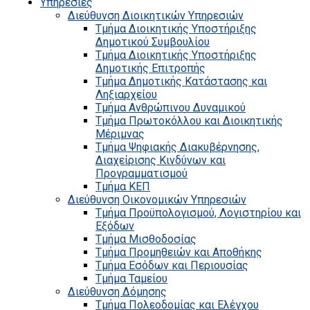
Υπηρεσίες
Διεύθυνση Διοικητικών Υπηρεσιών
Τμήμα Διοικητικής Υποστήριξης
Δημοτικού Συμβουλίου
Τμήμα Διοικητικής Υποστήριξης
Δημοτικής Επιτροπής
Τμήμα Δημοτικής Κατάστασης και
Ληξιαρχείου
Τμήμα Ανθρώπινου Δυναμικού
Τμήμα Πρωτοκόλλου και Διοικητικής
Μέριμνας
Τμήμα Ψηφιακής Διακυβέρνησης,
Διαχείρισης Κινδύνων και
Προγραμματισμού
Τμήμα ΚΕΠ
Διεύθυνση Οικονομικών Υπηρεσιών
Τμήμα Προϋπολογισμού, Λογιστηρίου και
Εξόδων
Τμήμα Μισθοδοσίας
Τμήμα Προμηθειών και Αποθήκης
Τμήμα Εσόδων και Περιουσίας
Τμήμα Ταμείου
Διεύθυνση Δόμησης
Τμήμα Πολεοδομίας και Ελέγχου