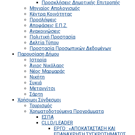
Προσκλήσεις Δημοτικής Επιτροπής
Μηνιαίος Απολογισμός
Κέντρα Κοινότητας
Προσλήψεις
Αποφάσεις Ε.Π.Ζ.
Ανακοινώσεις
Πολιτική Προστασία
Δελτία Τύπου
Προστασία Προσωπικών Δεδομένων
Παρουσίαση Δήμου
Ιστορία
Άγιος Νικόλαος
Νέος Μαρμαράς
Νικήτη
Συκιά
Μεταγγίτσι
Σάρτη
Χρήσιμοι Σύνδεσμοι
Τουρισμός
Χρηματοδοτούμενα Προγράμματα
ΕΣΠΑ
CLLD/LEADER
ΕΡΓΟ : «ΑΠΟΚΑΤΑΣΤΑΣΗ ΚΑΙ
ΕΠΑΝΑΧΡΗΣΗ ΣΥΓΚΡΟΤΗΜΑΤΟΣ