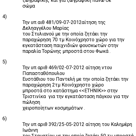
ζωγραφικής και για ζωγραφική πάνω σε
σώμα
4)
Την υπ αιθ 481/09-07-2012αίτηση της
Δεληαγγέλου Μαρίας
του Στυλιανού με την οποία ζητάει την
παραχώρηση 70 τμ Κοινόχρηστο χώρο για την
εγκατάσταση παιχνιδιών φουσκωτών στην
παραλία Τορώνης μπροστά στου Φωκά .
5)
Την υπ αριθ 469/02-07-2012 αίτηση ντου
Παπασταθόπουλου
Ευστάθιου του Παντελή με την οποία ζητάει την
παραχώρηση 2τμ Κοινόχρηστο χώρο
μπροστά στο κατάστημα <<ΕΤΗΝΙΚ>> στην
Τριστινίκα
για την εγκατάσταση πάγκου για την
πώληση
χειροποίητων κοσμημάτων .
6)
Την υπ αριθ 392/25-05-2012 αίτηση του Καλημέρη
Ιωάννη
του Σταματίου με την οποία ζητάει 50 τμ μπροστά