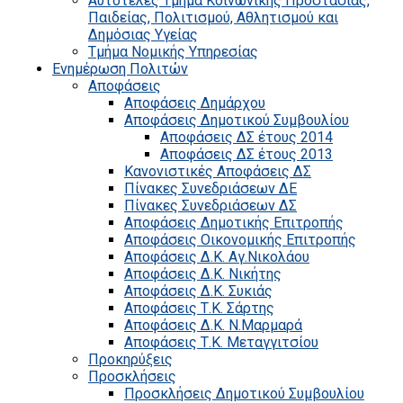
Αυτοτελές Τμήμα Κοινωνικής Προστασίας,
Παιδείας, Πολιτισμού, Αθλητισμού και
Δημόσιας Υγείας
Τμήμα Νομικής Υπηρεσίας
Ενημέρωση Πολιτών
Αποφάσεις
Αποφάσεις Δημάρχου
Αποφάσεις Δημοτικού Συμβουλίου
Αποφάσεις ΔΣ έτους 2014
Αποφάσεις ΔΣ έτους 2013
Κανονιστικές Αποφάσεις ΔΣ
Πίνακες Συνεδριάσεων ΔΕ
Πίνακες Συνεδριάσεων ΔΣ
Αποφάσεις Δημοτικής Επιτροπής
Αποφάσεις Οικονομικής Επιτροπής
Αποφάσεις Δ.Κ. Αγ.Νικολάου
Αποφάσεις Δ.Κ. Νικήτης
Αποφάσεις Δ.Κ. Συκιάς
Αποφάσεις Τ.Κ. Σάρτης
Αποφάσεις Δ.Κ. Ν.Μαρμαρά
Αποφάσεις Τ.Κ. Μεταγγιτσίου
Προκηρύξεις
Προσκλήσεις
Προσκλήσεις Δημοτικού Συμβουλίου