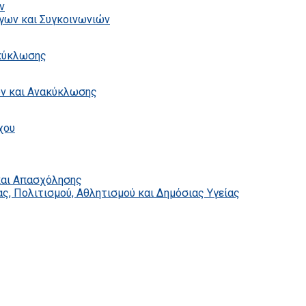
ν
γων και Συγκοινωνιών
ακύκλωσης
ων και Ανακύκλωσης
χου
και Απασχόλησης
ς, Πολιτισμού, Αθλητισμού και Δημόσιας Υγείας