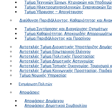
Τμήμα Τεχνικών Έργων, Κτιριακών και Υποδομώ
Τμήμα Ηλεκτρομηχανολογικών, Ενεργειακών Έρ
Τμήμα Ύδρευσης – Αποχέτευσης
Διεύθυνση Περιβάλλοντος, Καθαριότητας και Αν
Τμήμα Συντήρησης και Διαχείρισης Οχημάτων
Τμήμα Καθαριότητας, Αποκομιδής Απορριμμάτ
Τμήμα Περιβάλλοντος και Πρασίνου
Αυτοτελές Τμήμα Διοικητικής Υποστήριξης Δημάρ
Αυτοτελές Τμήμα Εσωτερικού Ελέγχου
Αυτοτελές Τμήμα Πολιτικής Προστασίας
Αυτοτελές Τμήμα Δημοτικής Αστυνομίας
Αυτοτελές Τμήμα Τοπικής Οικονομίας, Τουρισμού 
Αυτοτελές Τμήμα Κοινωνικής Προστασίας, Παιδεία
Τμήμα Νομικής Υπηρεσίας
Ενημέρωση Πολιτών
Αποφάσεις
Αποφάσεις Δημάρχου
Αποφάσεις Δημοτικού Συμβουλίου