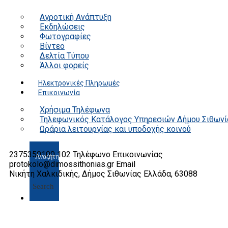
Αγροτική Ανάπτυξη
Εκδηλώσεις
Φωτογραφίες
Βίντεο
Δελτία Τύπου
Άλλοι φορείς
Ηλεκτρονικές Πληρωμές
Επικοινωνία
Χρήσιμα Τηλέφωνα
Τηλεφωνικός Κατάλογος Υπηρεσιών Δήμου Σιθωνί
Ωράρια λειτουργίας και υποδοχής κοινού
2375350100 102
Τηλέφωνο Επικοινωνίας
protokolo@dimossithonias.gr
Email
Νικήτη Χαλκιδικής, Δήμος Σιθωνίας
Ελλάδα, 63088
Search