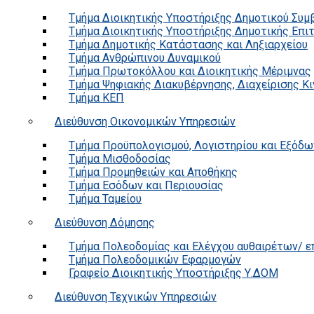
Τμήμα Διοικητικής Υποστήριξης Δημοτικού Συμ
Τμήμα Διοικητικής Υποστήριξης Δημοτικής Επι
Τμήμα Δημοτικής Κατάστασης και Ληξιαρχείου
Τμήμα Ανθρώπινου Δυναμικού
Τμήμα Πρωτοκόλλου και Διοικητικής Μέριμνας
Τμήμα Ψηφιακής Διακυβέρνησης, Διαχείρισης Κ
Τμήμα ΚΕΠ
Διεύθυνση Οικονομικών Υπηρεσιών
Τμήμα Προϋπολογισμού, Λογιστηρίου και Εξόδω
Τμήμα Μισθοδοσίας
Τμήμα Προμηθειών και Αποθήκης
Τμήμα Εσόδων και Περιουσίας
Τμήμα Ταμείου
Διεύθυνση Δόμησης
Τμήμα Πολεοδομίας και Ελέγχου αυθαιρέτων/ 
Τμήμα Πολεοδομικών Εφαρμογών
Γραφείο Διοικητικής Υποστήριξης Υ.ΔΟΜ
Διεύθυνση Τεχνικών Υπηρεσιών