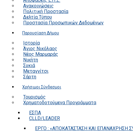
Αποφάσεις Ε.Π.Ζ.
Ανακοινώσεις
Πολιτική Προστασία
Δελτία Τύπου
Προστασία Προσωπικών Δεδομένων
Παρουσίαση Δήμου
Ιστορία
Άγιος Νικόλαος
Νέος Μαρμαράς
Νικήτη
Συκιά
Μεταγγίτσι
Σάρτη
Χρήσιμοι Σύνδεσμοι
Τουρισμός
Χρηματοδοτούμενα Προγράμματα
ΕΣΠΑ
CLLD/LEADER
ΕΡΓΟ : «ΑΠΟΚΑΤΑΣΤΑΣΗ ΚΑΙ ΕΠΑΝΑΧΡΗΣΗ ΣΥ