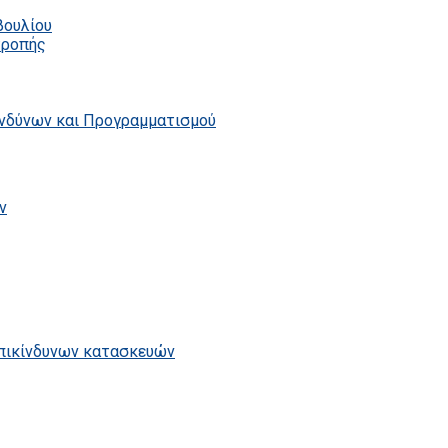
βουλίου
τροπής
ινδύνων και Προγραμματισμού
ν
επικίνδυνων κατασκευών