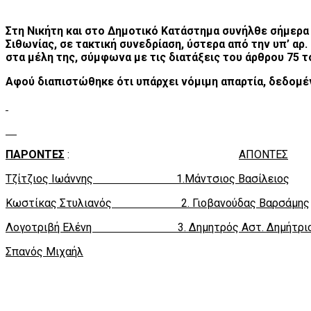
Στη Νικήτη και στο Δημοτικό Κατάστημα συνήλθε σήμερα 
Σιθωνίας, σε τακτική συνεδρίαση, ύστερα από την υπ’ α
στα μέλη της, σύμφωνα με τις διατάξεις του άρθρου 75 
Αφού διαπιστώθηκε ότι υπάρχει νόμιμη απαρτία, δεδομέν
ΠΑΡΟΝΤΕΣ
:
AΠΟΝTEΣ
Τζίτζιος Ιωάννης 1.Μάντσιος Βασίλειος
Κωστίκας Στυλιανός 2. Γιοβανούδας Βαρσάμης
Λογοτριβή Ελένη 3. Δημητρός Αστ. Δημήτρι
Σπανός Μιχαήλ