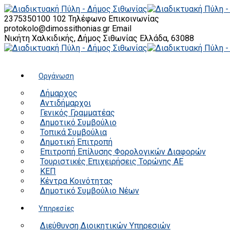
2375350100 102
Τηλέφωνο Επικοινωνίας
protokolo@dimossithonias.gr
Email
Νικήτη Χαλκιδικής, Δήμος Σιθωνίας
Ελλάδα, 63088
Οργάνωση
Δήμαρχος
Αντιδήμαρχοι
Γενικός Γραμματέας
Δημοτικό Συμβούλιο
Τοπικά Συμβούλια
Δημοτική Επιτροπή
Επιτροπή Επίλυσης Φορολογικών Διαφορών
Τουριστικές Επιχειρήσεις Τορώνης ΑΕ
ΚΕΠ
Κέντρα Κοινότητας
Δημοτικό Συμβούλιο Νέων
Υπηρεσίες
Διεύθυνση Διοικητικών Υπηρεσιών