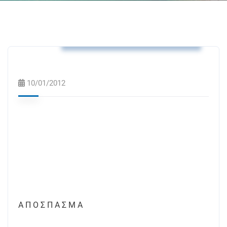
Αποφάσεις Δημοτικής Επιτροπής
10/01/2012
A Π Ο Σ Π Α Σ Μ Α