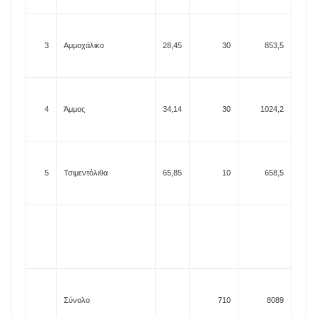
3
Αμμοχάλικο
28,45
30
853,5
4
Άμμος
34,14
30
1024,2
5
Τσιμεντόλιθα
65,85
10
658,5
Σύνολο
710
8089