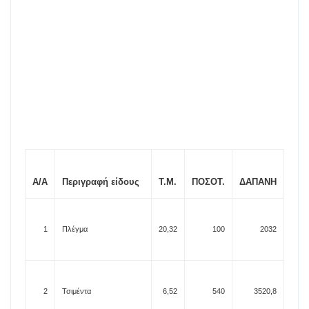
A/A
Περιγραφή είδους
Τ.Μ.
ΠΟΣΟT.
ΔΑΠΑΝΗ
1
Πλέγμα
20,32
100
2032
2
Τσιμέντα
6,52
540
3520,8