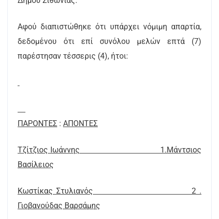
Δήμου Σιθωνίας.
Αφού διαπιστώθηκε ότι υπάρχει νόμιμη απαρτία,
δεδομένου ότι επί συνόλου μελών επτά (7)
παρέστησαν τέσσερις (4), ήτοι:
ΠΑΡΟΝΤΕΣ
:
AΠΟΝTEΣ
Τζίτζιος Ιωάννης 1.Μάντσιος
Βασίλειος
Κωστίκας Στυλιανός 2 .
Γιοβανούδας Βαρσάμης