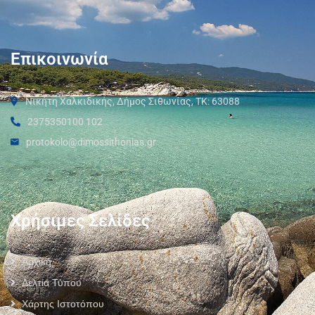
Επικοινωνία
Νικήτη Χαλκιδικής, Δήμος Σιθωνίας, ΤΚ: 63088
2375350100 102
protokolo@dimossithonias.gr
Χρήσιμες Σελίδες
Αρχική
Δελτία Τύπου
Χάρτης Ιστοτόπου