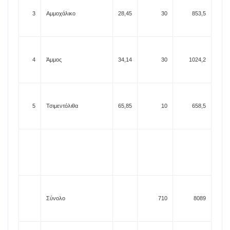
3
Αμμοχάλικο
28,45
30
853,5
4
Άμμος
34,14
30
1024,2
5
Τσιμεντόλιθα
65,85
10
658,5
Σύνολο
710
8089