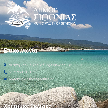
Επικοινωνία
Νικήτη Χαλκιδικής, Δήμος Σιθωνίας, ΤΚ: 63088
2375350100 102
protokolo@dimossithonias.gr
Χρήσιμες Σελίδες