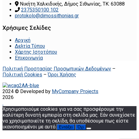
Νικήτη Χαλκιδικής, Δήμος Σιθωνίας, ΤΚ: 63088
2375350100 102
protokolo@dimossithonias.gr
Χρήσιμες Σελίδες
Αρχική
Δελτία Τύπου
Χάρτης Ιστοτόπου
Επικοινωνία
Πολιτική Προστασίας Προσωπικών Δεδομένων
–
Πολιτική Cookies
–
Όροι Χρήσης
2024 © Developed by
MyCompany Projects
2026
.
Χρησιμοποιούμε cookies για να σας προσφέρουμε την
καλύτερη δυνατή εμπειρία στη σελίδα μας. Εάν συνεχίσετε
να χρησιμοποιείτε τη σελίδα, θα υποθέσουμε πως είστε
ικανοποιημένοι με αυτό.
Εντάξει
Όχι