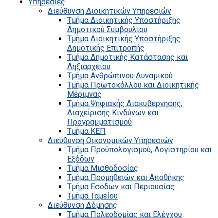
Υπηρεσίες
Διεύθυνση Διοικητικών Υπηρεσιών
Τμήμα Διοικητικής Υποστήριξης
Δημοτικού Συμβουλίου
Τμήμα Διοικητικής Υποστήριξης
Δημοτικής Επιτροπής
Τμήμα Δημοτικής Κατάστασης και
Ληξιαρχείου
Τμήμα Ανθρώπινου Δυναμικού
Τμήμα Πρωτοκόλλου και Διοικητικής
Μέριμνας
Τμήμα Ψηφιακής Διακυβέρνησης,
Διαχείρισης Κινδύνων και
Προγραμματισμού
Τμήμα ΚΕΠ
Διεύθυνση Οικονομικών Υπηρεσιών
Τμήμα Προϋπολογισμού, Λογιστηρίου και
Εξόδων
Τμήμα Μισθοδοσίας
Τμήμα Προμηθειών και Αποθήκης
Τμήμα Εσόδων και Περιουσίας
Τμήμα Ταμείου
Διεύθυνση Δόμησης
Τμήμα Πολεοδομίας και Ελέγχου