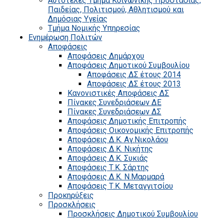
Αυτοτελές Τμήμα Κοινωνικής Προστασίας,
Παιδείας, Πολιτισμού, Αθλητισμού και
Δημόσιας Υγείας
Τμήμα Νομικής Υπηρεσίας
Ενημέρωση Πολιτών
Αποφάσεις
Αποφάσεις Δημάρχου
Αποφάσεις Δημοτικού Συμβουλίου
Αποφάσεις ΔΣ έτους 2014
Αποφάσεις ΔΣ έτους 2013
Κανονιστικές Αποφάσεις ΔΣ
Πίνακες Συνεδριάσεων ΔΕ
Πίνακες Συνεδριάσεων ΔΣ
Αποφάσεις Δημοτικής Επιτροπής
Αποφάσεις Οικονομικής Επιτροπής
Αποφάσεις Δ.Κ. Αγ.Νικολάου
Αποφάσεις Δ.Κ. Νικήτης
Αποφάσεις Δ.Κ. Συκιάς
Αποφάσεις Τ.Κ. Σάρτης
Αποφάσεις Δ.Κ. Ν.Μαρμαρά
Αποφάσεις Τ.Κ. Μεταγγιτσίου
Προκηρύξεις
Προσκλήσεις
Προσκλήσεις Δημοτικού Συμβουλίου