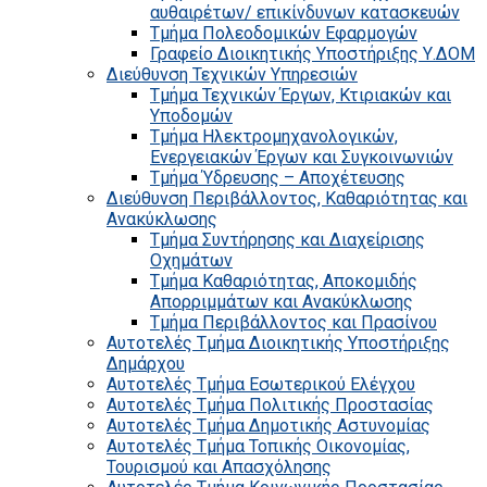
αυθαιρέτων/ επικίνδυνων κατασκευών
Τμήμα Πολεοδομικών Εφαρμογών
Γραφείο Διοικητικής Υποστήριξης Υ.ΔΟΜ
Διεύθυνση Τεχνικών Υπηρεσιών
Τμήμα Τεχνικών Έργων, Κτιριακών και
Υποδομών
Τμήμα Ηλεκτρομηχανολογικών,
Ενεργειακών Έργων και Συγκοινωνιών
Τμήμα Ύδρευσης – Αποχέτευσης
Διεύθυνση Περιβάλλοντος, Καθαριότητας και
Ανακύκλωσης
Τμήμα Συντήρησης και Διαχείρισης
Οχημάτων
Τμήμα Καθαριότητας, Αποκομιδής
Απορριμμάτων και Ανακύκλωσης
Τμήμα Περιβάλλοντος και Πρασίνου
Αυτοτελές Τμήμα Διοικητικής Υποστήριξης
Δημάρχου
Αυτοτελές Τμήμα Εσωτερικού Ελέγχου
Αυτοτελές Τμήμα Πολιτικής Προστασίας
Αυτοτελές Τμήμα Δημοτικής Αστυνομίας
Αυτοτελές Τμήμα Τοπικής Οικονομίας,
Τουρισμού και Απασχόλησης