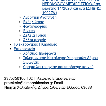
ΝΕΡΟΜΥΛΟΥ ΜΕΤΑΓΓΙΤΣΙΟΥ» ( αρ.
μελέτης 14/2020 και α/α ΕΣΗΔΗΣ:
199276 )
Αγροτική Ανάπτυξη
Εκδηλώσεις
Φωτογραφίες
Βίντεο
Δελτία Τύπου
Άλλοι φορείς
Ηλεκτρονικές Πληρωμές
Επικοινωνία
Χρήσιμα Τηλέφωνα
Τηλεφωνικός Κατάλογος Υπηρεσιών Δήμου
Σιθωνίας
Ωράρια λειτουργίας και υποδοχής κοινού
2375350100 102
Τηλέφωνο Επικοινωνίας
protokolo@dimossithonias.gr
Email
Νικήτη Χαλκιδικής, Δήμος Σιθωνίας
Ελλάδα, 63088