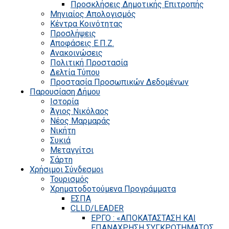
Προσκλήσεις Δημοτικής Επιτροπής
Μηνιαίος Απολογισμός
Κέντρα Κοινότητας
Προσλήψεις
Αποφάσεις Ε.Π.Ζ.
Ανακοινώσεις
Πολιτική Προστασία
Δελτία Τύπου
Προστασία Προσωπικών Δεδομένων
Παρουσίαση Δήμου
Ιστορία
Άγιος Νικόλαος
Νέος Μαρμαράς
Νικήτη
Συκιά
Μεταγγίτσι
Σάρτη
Χρήσιμοι Σύνδεσμοι
Τουρισμός
Χρηματοδοτούμενα Προγράμματα
ΕΣΠΑ
CLLD/LEADER
ΕΡΓΟ : «ΑΠΟΚΑΤΑΣΤΑΣΗ ΚΑΙ
ΕΠΑΝΑΧΡΗΣΗ ΣΥΓΚΡΟΤΗΜΑΤΟΣ