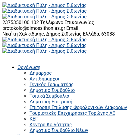
2375350100 102
Τηλέφωνο Επικοινωνίας
protokolo@dimossithonias.gr
Email
Νικήτη Χαλκιδικής, Δήμος Σιθωνίας
Ελλάδα, 63088
Οργάνωση
Δήμαρχος
Αντιδήμαρχοι
Γενικός Γραμματέας
Δημοτικό Συμβούλιο
Τοπικά Συμβούλια
Δημοτική Επιτροπή
Επιτροπή Επίλυσης Φορολογικών Διαφορών
Τουριστικές Επιχειρήσεις Τορώνης ΑΕ
ΚΕΠ
Κέντρα Κοινότητας
Δημοτικό Συμβούλιο Νέων