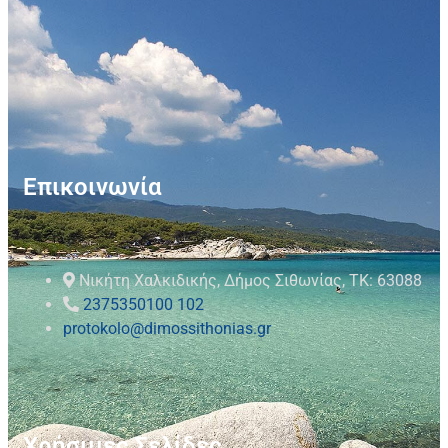
Επικοινωνία
Νικήτη Χαλκιδικής, Δήμος Σιθωνίας, ΤΚ: 63088
2375350100 102
protokolo@dimossithonias.gr
Χρήσιμες Σελίδες