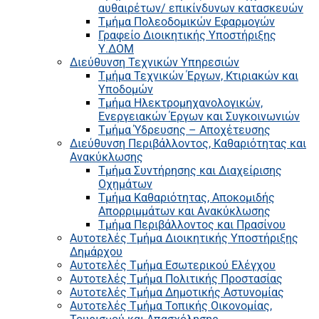
αυθαιρέτων/ επικίνδυνων κατασκευών
Τμήμα Πολεοδομικών Εφαρμογών
Γραφείο Διοικητικής Υποστήριξης
Υ.ΔΟΜ
Διεύθυνση Τεχνικών Υπηρεσιών
Τμήμα Τεχνικών Έργων, Κτιριακών και
Υποδομών
Τμήμα Ηλεκτρομηχανολογικών,
Ενεργειακών Έργων και Συγκοινωνιών
Τμήμα Ύδρευσης – Αποχέτευσης
Διεύθυνση Περιβάλλοντος, Καθαριότητας και
Ανακύκλωσης
Τμήμα Συντήρησης και Διαχείρισης
Οχημάτων
Τμήμα Καθαριότητας, Αποκομιδής
Απορριμμάτων και Ανακύκλωσης
Τμήμα Περιβάλλοντος και Πρασίνου
Αυτοτελές Τμήμα Διοικητικής Υποστήριξης
Δημάρχου
Αυτοτελές Τμήμα Εσωτερικού Ελέγχου
Αυτοτελές Τμήμα Πολιτικής Προστασίας
Αυτοτελές Τμήμα Δημοτικής Αστυνομίας
Αυτοτελές Τμήμα Τοπικής Οικονομίας,