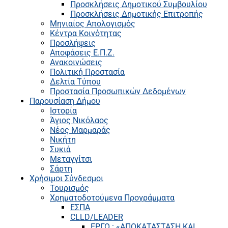
Προσκλήσεις Δημοτικού Συμβουλίου
Προσκλήσεις Δημοτικής Επιτροπής
Μηνιαίος Απολογισμός
Κέντρα Κοινότητας
Προσλήψεις
Αποφάσεις Ε.Π.Ζ.
Ανακοινώσεις
Πολιτική Προστασία
Δελτία Τύπου
Προστασία Προσωπικών Δεδομένων
Παρουσίαση Δήμου
Ιστορία
Άγιος Νικόλαος
Νέος Μαρμαράς
Νικήτη
Συκιά
Μεταγγίτσι
Σάρτη
Χρήσιμοι Σύνδεσμοι
Τουρισμός
Χρηματοδοτούμενα Προγράμματα
ΕΣΠΑ
CLLD/LEADER
ΕΡΓΟ : «ΑΠΟΚΑΤΑΣΤΑΣΗ ΚΑΙ