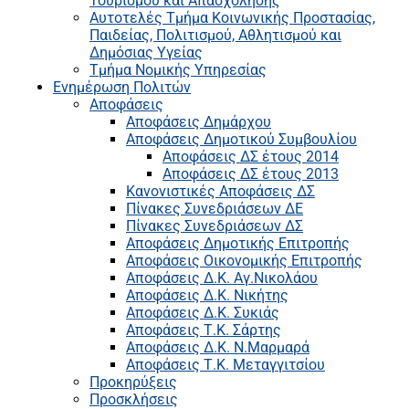
Τουρισμού και Απασχόλησης
Αυτοτελές Τμήμα Κοινωνικής Προστασίας,
Παιδείας, Πολιτισμού, Αθλητισμού και
Δημόσιας Υγείας
Τμήμα Νομικής Υπηρεσίας
Ενημέρωση Πολιτών
Αποφάσεις
Αποφάσεις Δημάρχου
Αποφάσεις Δημοτικού Συμβουλίου
Αποφάσεις ΔΣ έτους 2014
Αποφάσεις ΔΣ έτους 2013
Κανονιστικές Αποφάσεις ΔΣ
Πίνακες Συνεδριάσεων ΔΕ
Πίνακες Συνεδριάσεων ΔΣ
Αποφάσεις Δημοτικής Επιτροπής
Αποφάσεις Οικονομικής Επιτροπής
Αποφάσεις Δ.Κ. Αγ.Νικολάου
Αποφάσεις Δ.Κ. Νικήτης
Αποφάσεις Δ.Κ. Συκιάς
Αποφάσεις Τ.Κ. Σάρτης
Αποφάσεις Δ.Κ. Ν.Μαρμαρά
Αποφάσεις Τ.Κ. Μεταγγιτσίου
Προκηρύξεις
Προσκλήσεις