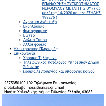
ΕΠΑΝΑΧΡΗΣΗ ΣΥΓΚΡΟΤΗΜΑΤΟΣ
ΝΕΡΟΜΥΛΟΥ ΜΕΤΑΓΓΙΤΣΙΟΥ» ( αρ.
μελέτης 14/2020 και α/α ΕΣΗΔΗΣ:
199276 )
Αγροτική Ανάπτυξη
Εκδηλώσεις
Φωτογραφίες
Βίντεο
Δελτία Τύπου
Άλλοι φορείς
Ηλεκτρονικές Πληρωμές
Επικοινωνία
Χρήσιμα Τηλέφωνα
Τηλεφωνικός Κατάλογος Υπηρεσιών Δήμου
Σιθωνίας
Ωράρια λειτουργίας και υποδοχής κοινού
2375350100 102
Τηλέφωνο Επικοινωνίας
protokolo@dimossithonias.gr
Email
Νικήτη Χαλκιδικής, Δήμος Σιθωνίας
Ελλάδα, 63088