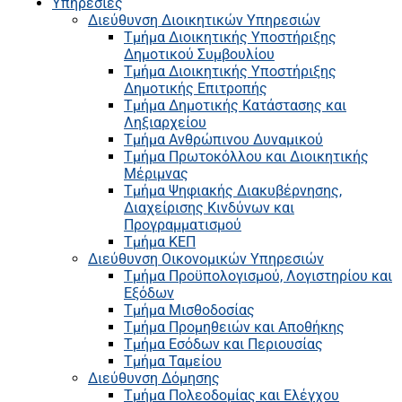
Υπηρεσίες
Διεύθυνση Διοικητικών Υπηρεσιών
Τμήμα Διοικητικής Υποστήριξης
Δημοτικού Συμβουλίου
Τμήμα Διοικητικής Υποστήριξης
Δημοτικής Επιτροπής
Τμήμα Δημοτικής Κατάστασης και
Ληξιαρχείου
Τμήμα Ανθρώπινου Δυναμικού
Τμήμα Πρωτοκόλλου και Διοικητικής
Μέριμνας
Τμήμα Ψηφιακής Διακυβέρνησης,
Διαχείρισης Κινδύνων και
Προγραμματισμού
Τμήμα ΚΕΠ
Διεύθυνση Οικονομικών Υπηρεσιών
Τμήμα Προϋπολογισμού, Λογιστηρίου και
Εξόδων
Τμήμα Μισθοδοσίας
Τμήμα Προμηθειών και Αποθήκης
Τμήμα Εσόδων και Περιουσίας
Τμήμα Ταμείου
Διεύθυνση Δόμησης
Τμήμα Πολεοδομίας και Ελέγχου