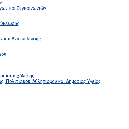
ν
γων και Συγκοινωνιών
ακύκλωσης
ων και Ανακύκλωσης
χου
και Απασχόλησης
ς, Πολιτισμού, Αθλητισμού και Δημόσιας Υγείας