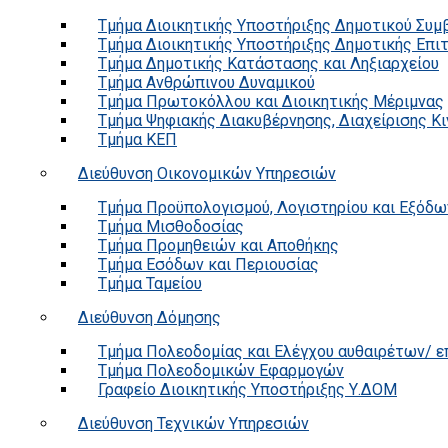
Τμήμα Διοικητικής Υποστήριξης Δημοτικού Συμ
Τμήμα Διοικητικής Υποστήριξης Δημοτικής Επι
Τμήμα Δημοτικής Κατάστασης και Ληξιαρχείου
Τμήμα Ανθρώπινου Δυναμικού
Τμήμα Πρωτοκόλλου και Διοικητικής Μέριμνας
Τμήμα Ψηφιακής Διακυβέρνησης, Διαχείρισης Κ
Τμήμα ΚΕΠ
Διεύθυνση Οικονομικών Υπηρεσιών
Τμήμα Προϋπολογισμού, Λογιστηρίου και Εξόδω
Τμήμα Μισθοδοσίας
Τμήμα Προμηθειών και Αποθήκης
Τμήμα Εσόδων και Περιουσίας
Τμήμα Ταμείου
Διεύθυνση Δόμησης
Τμήμα Πολεοδομίας και Ελέγχου αυθαιρέτων/ 
Τμήμα Πολεοδομικών Εφαρμογών
Γραφείο Διοικητικής Υποστήριξης Υ.ΔΟΜ
Διεύθυνση Τεχνικών Υπηρεσιών