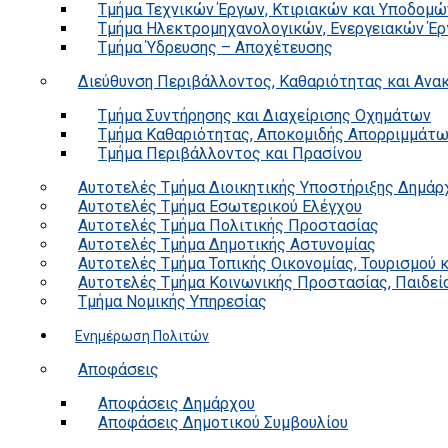
Τμήμα Τεχνικών Έργων, Κτιριακών και Υποδομώ
Τμήμα Ηλεκτρομηχανολογικών, Ενεργειακών Έρ
Τμήμα Ύδρευσης – Αποχέτευσης
Διεύθυνση Περιβάλλοντος, Καθαριότητας και Αν
Τμήμα Συντήρησης και Διαχείρισης Οχημάτων
Τμήμα Καθαριότητας, Αποκομιδής Απορριμμάτ
Τμήμα Περιβάλλοντος και Πρασίνου
Αυτοτελές Τμήμα Διοικητικής Υποστήριξης Δημάρ
Αυτοτελές Τμήμα Εσωτερικού Ελέγχου
Αυτοτελές Τμήμα Πολιτικής Προστασίας
Αυτοτελές Τμήμα Δημοτικής Αστυνομίας
Αυτοτελές Τμήμα Τοπικής Οικονομίας, Τουρισμού 
Αυτοτελές Τμήμα Κοινωνικής Προστασίας, Παιδεία
Τμήμα Νομικής Υπηρεσίας
Ενημέρωση Πολιτών
Αποφάσεις
Αποφάσεις Δημάρχου
Αποφάσεις Δημοτικού Συμβουλίου