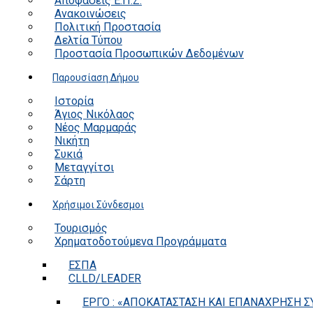
Αποφάσεις Ε.Π.Ζ.
Ανακοινώσεις
Πολιτική Προστασία
Δελτία Τύπου
Προστασία Προσωπικών Δεδομένων
Παρουσίαση Δήμου
Ιστορία
Άγιος Νικόλαος
Νέος Μαρμαράς
Νικήτη
Συκιά
Μεταγγίτσι
Σάρτη
Χρήσιμοι Σύνδεσμοι
Τουρισμός
Χρηματοδοτούμενα Προγράμματα
ΕΣΠΑ
CLLD/LEADER
ΕΡΓΟ : «ΑΠΟΚΑΤΑΣΤΑΣΗ ΚΑΙ ΕΠΑΝΑΧΡΗΣΗ ΣΥ