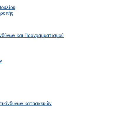
βουλίου
τροπής
ινδύνων και Προγραμματισμού
ν
επικίνδυνων κατασκευών