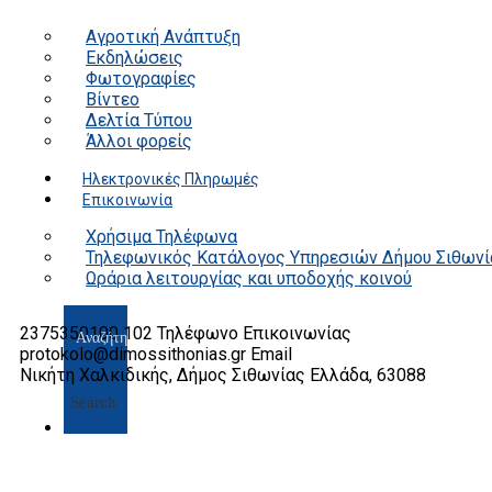
Αγροτική Ανάπτυξη
Εκδηλώσεις
Φωτογραφίες
Βίντεο
Δελτία Τύπου
Άλλοι φορείς
Ηλεκτρονικές Πληρωμές
Επικοινωνία
Χρήσιμα Τηλέφωνα
Τηλεφωνικός Κατάλογος Υπηρεσιών Δήμου Σιθωνί
Ωράρια λειτουργίας και υποδοχής κοινού
2375350100 102
Τηλέφωνο Επικοινωνίας
protokolo@dimossithonias.gr
Email
Νικήτη Χαλκιδικής, Δήμος Σιθωνίας
Ελλάδα, 63088
Search