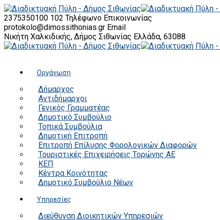
2375350100 102
Τηλέφωνο Επικοινωνίας
protokolo@dimossithonias.gr
Email
Νικήτη Χαλκιδικής, Δήμος Σιθωνίας
Ελλάδα, 63088
Οργάνωση
Δήμαρχος
Αντιδήμαρχοι
Γενικός Γραμματέας
Δημοτικό Συμβούλιο
Τοπικά Συμβούλια
Δημοτική Επιτροπή
Επιτροπή Επίλυσης Φορολογικών Διαφορών
Τουριστικές Επιχειρήσεις Τορώνης ΑΕ
ΚΕΠ
Κέντρα Κοινότητας
Δημοτικό Συμβούλιο Νέων
Υπηρεσίες
Διεύθυνση Διοικητικών Υπηρεσιών