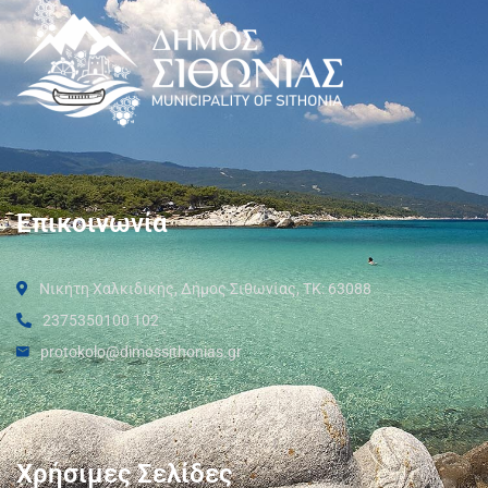
Επικοινωνία
Νικήτη Χαλκιδικής, Δήμος Σιθωνίας, ΤΚ: 63088
2375350100 102
protokolo@dimossithonias.gr
Χρήσιμες Σελίδες