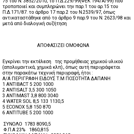
75 του Ν. 3852/2010, το Π.Δ.229/99(ΦΕΚ 194/Α/99) που
τροποποιεί και συμπληρώνει την παρ.1 του αρ.15 του
Π.Δ.171/87. το άρθρο 17 παρ.2 του Ν.2539/97, όπως
αντικαταστάθηκε από το άρθρο 9 παρ.9 του Ν. 2623/98 και
μετά από διαλογική συζήτηση
ΑΠΟΦΑΣΙΖΕΙ ΟΜΟΦΩΝΑ
Εγκρίνει την εκτέλεση της προμήθειας χημικού υλικού
(απολυμαντικά, χημικά κλπ)., όπως αυτή περιγράφεται
στην παρακάτω τεχνική περιγραφή, ήτοι :
Α/Α ΠΕΡΙΓΡΑΦΗ ΕΙΔΟΥΣ Τ.Μ ΠΟΣΟΤΗΤΑ ΔΑΠΑΝΗ
1 ANTIBACT 5 200 1000
2 ANTISALT 3,5 300 1050
3 ANTIMAST 3,8 800 3040
4 WATER SOL 8,5 133 1130,5
5 ECONOX 5,8 150 870
6 ANTITUBE 5 200 1000
ΣΥΝΟΛΟ 1783 8090,5
Φ.Π.Α 23% 1860,815