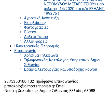
ΝΕΡΟΜΥΛΟΥ ΜΕΤΑΓΓΙΤΣΙΟΥ» ( αρ.
μελέτης 14/2020 και α/α ΕΣΗΔΗΣ:
199276 )
Αγροτική Ανάπτυξη
Εκδηλώσεις
Φωτογραφίες
Βίντεο
Δελτία Τύπου
Άλλοι φορείς
Ηλεκτρονικές Πληρωμές
Επικοινωνία
Χρήσιμα Τηλέφωνα
Τηλεφωνικός Κατάλογος Υπηρεσιών Δήμου
Σιθωνίας
Ωράρια λειτουργίας και υποδοχής κοινού
2375350100 102
Τηλέφωνο Επικοινωνίας
protokolo@dimossithonias.gr
Email
Νικήτη Χαλκιδικής, Δήμος Σιθωνίας
Ελλάδα, 63088