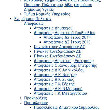
Αυτοτελές Τμήμα Κοινωνικής Προστασίας,
Παιδείας, Πολιτισμού, Αθλητισμού και
Δημόσιας Υγείας
Τμήμα Νομικής Υπηρεσίας
Ενημέρωση Πολιτών
Αποφάσεις
Αποφάσεις Δημάρχου
Αποφάσεις Δημοτικού Συμβουλίου
Αποφάσεις ΔΣ έτους 2014
Αποφάσεις ΔΣ έτους 2013
Κανονιστικές Αποφάσεις ΔΣ
Πίνακες Συνεδριάσεων ΔΕ
Πίνακες Συνεδριάσεων ΔΣ
Αποφάσεις Δημοτικής Επιτροπής
Αποφάσεις Οικονομικής Επιτροπής
Αποφάσεις Δ.Κ. Αγ.Νικολάου
Αποφάσεις Δ.Κ. Νικήτης
Αποφάσεις Δ.Κ. Συκιάς
Αποφάσεις Τ.Κ. Σάρτης
Αποφάσεις Δ.Κ. Ν.Μαρμαρά
Αποφάσεις Τ.Κ. Μεταγγιτσίου
Προκηρύξεις
Προσκλήσεις
Προσκλήσεις Δημοτικού Συμβουλίου