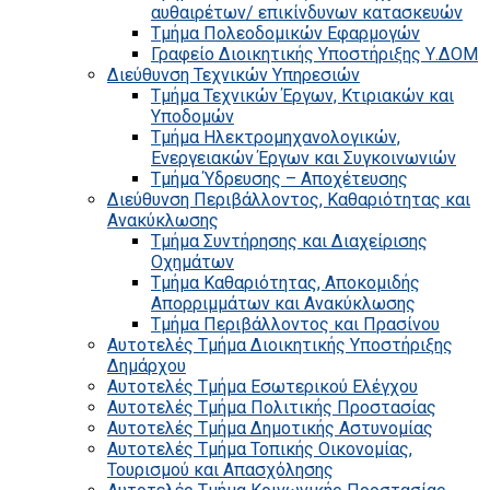
αυθαιρέτων/ επικίνδυνων κατασκευών
Τμήμα Πολεοδομικών Εφαρμογών
Γραφείο Διοικητικής Υποστήριξης Υ.ΔΟΜ
Διεύθυνση Τεχνικών Υπηρεσιών
Τμήμα Τεχνικών Έργων, Κτιριακών και
Υποδομών
Τμήμα Ηλεκτρομηχανολογικών,
Ενεργειακών Έργων και Συγκοινωνιών
Τμήμα Ύδρευσης – Αποχέτευσης
Διεύθυνση Περιβάλλοντος, Καθαριότητας και
Ανακύκλωσης
Τμήμα Συντήρησης και Διαχείρισης
Οχημάτων
Τμήμα Καθαριότητας, Αποκομιδής
Απορριμμάτων και Ανακύκλωσης
Τμήμα Περιβάλλοντος και Πρασίνου
Αυτοτελές Τμήμα Διοικητικής Υποστήριξης
Δημάρχου
Αυτοτελές Τμήμα Εσωτερικού Ελέγχου
Αυτοτελές Τμήμα Πολιτικής Προστασίας
Αυτοτελές Τμήμα Δημοτικής Αστυνομίας
Αυτοτελές Τμήμα Τοπικής Οικονομίας,
Τουρισμού και Απασχόλησης