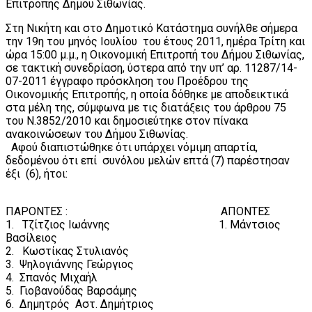
Επιτροπής Δήμου Σιθωνίας.
Στη Νικήτη και στο Δημοτικό Κατάστημα συνήλθε σήμερα
την 19η του μηνός Ιουλίου του έτους 2011, ημέρα Τρίτη και
ώρα 15:00 μ.μ., η Οικονομική Επιτροπή του Δήμου Σιθωνίας,
σε τακτική συνεδρίαση, ύστερα από την υπ’ αρ. 11287/14-
07-2011 έγγραφο πρόσκληση του Προέδρου της
Οικονομικής Επιτροπής, η οποία δόθηκε με αποδεικτικά
στα μέλη της, σύμφωνα με τις διατάξεις του άρθρου 75
του Ν.3852/2010 και δημοσιεύτηκε στον πίνακα
ανακοινώσεων του Δήμου Σιθωνίας.
Αφού διαπιστώθηκε ότι υπάρχει νόμιμη απαρτία,
δεδομένου ότι επί συνόλου μελών επτά (7) παρέστησαν
έξι (6), ήτοι:
ΠΑΡΟΝΤΕΣ : AΠΟΝTEΣ
1. Τζίτζιος Ιωάννης 1. Μάντσιος
Βασίλειος
2. Κωστίκας Στυλιανός
3. Ψηλογιάννης Γεώργιος
4. Σπανός Μιχαήλ
5. Γιοβανούδας Βαρσάμης
6. Δημητρός Αστ. Δημήτριος