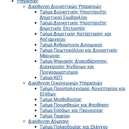
Υπηρεσίες
Διεύθυνση Διοικητικών Υπηρεσιών
Τμήμα Διοικητικής Υποστήριξης
Δημοτικού Συμβουλίου
Τμήμα Διοικητικής Υποστήριξης
Δημοτικής Επιτροπής
Τμήμα Δημοτικής Κατάστασης και
Ληξιαρχείου
Τμήμα Ανθρώπινου Δυναμικού
Τμήμα Πρωτοκόλλου και Διοικητικής
Μέριμνας
Τμήμα Ψηφιακής Διακυβέρνησης,
Διαχείρισης Κινδύνων και
Προγραμματισμού
Τμήμα ΚΕΠ
Διεύθυνση Οικονομικών Υπηρεσιών
Τμήμα Προϋπολογισμού, Λογιστηρίου και
Εξόδων
Τμήμα Μισθοδοσίας
Τμήμα Προμηθειών και Αποθήκης
Τμήμα Εσόδων και Περιουσίας
Τμήμα Ταμείου
Διεύθυνση Δόμησης
Τμήμα Πολεοδομίας και Ελέγχου