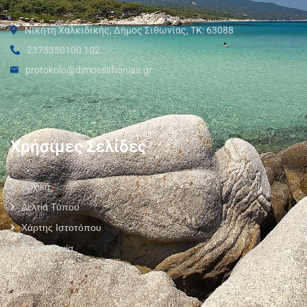
Νικήτη Χαλκιδικής, Δήμος Σιθωνίας, ΤΚ: 63088
2375350100 102
protokolo@dimossithonias.gr
Χρήσιμες Σελίδες
Αρχική
Δελτία Τύπου
Χάρτης Ιστοτόπου
Επικοινωνία