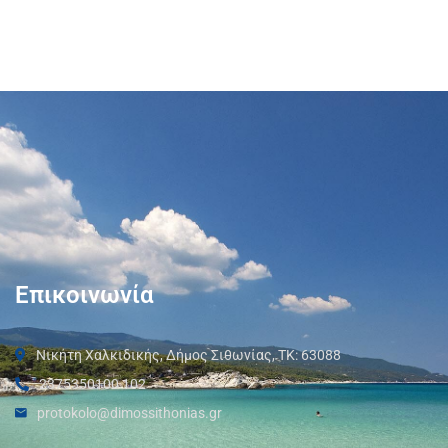
Επικοινωνία
Νικήτη Χαλκιδικής, Δήμος Σιθωνίας, ΤΚ: 63088
2375350100 102
protokolo@dimossithonias.gr