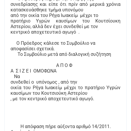
συνεδρίασης και είπε ότι πρίν από μερικά χρόνια
κατασκευάσθηκε τμήμα υπονόμου
από την οικία του Ρήγα Ιωακείμ
μέχρι το
πρατήριο Υγρών καυσίμων του Κουτσίουκη
Αστερίου, αλλά δεν έχει συνδεθεί με τον
κεντρικό αποχετευτικό αγωγό
.
Ο Πρόεδρος κάλεσε το Συμβούλιο να
αποφασίσει σχετικά.
Το Συμβούλιο μετά από διαλογική συζήτηση
Α Π Ο Φ
Α
Σ Ι Ζ Ε Ι
ΟΜΟΦΩΝΑ
Να
συνδεθεί ο
υπόνομος , από την
οικία του Ρήγα Ιωακείμ μέχρι το πρατήριο Υγρών
καυσίμων του Κουτσιούκη Αστερίου
, με τον κεντρικό αποχετευτικό αγωγό.
Η απόφαση πήρε αύξοντα αριθμό 14/2011.