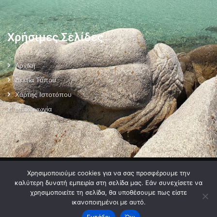
Χρήσιμες Σελίδες
Αρχική
Δελτία Τύπου
Χάρτης Ιστοτόπου
Επικοινωνία
Πολιτική Προστασίας Προσωπικών Δεδομένων
–
Πολιτική Cookies
–
Χρησιμοποιούμε cookies για να σας προσφέρουμε την
Όροι Χρήσης
καλύτερη δυνατή εμπειρία στη σελίδα μας. Εάν συνεχίσετε να
χρησιμοποιείτε τη σελίδα, θα υποθέσουμε πως είστε
ικανοποιημένοι με αυτό.
Εντάξει
Όχι