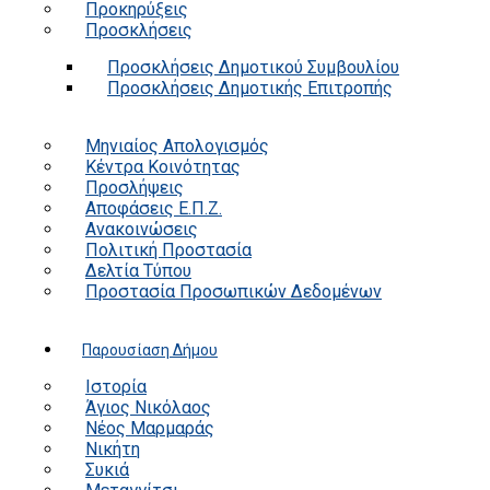
Προκηρύξεις
Προσκλήσεις
Προσκλήσεις Δημοτικού Συμβουλίου
Προσκλήσεις Δημοτικής Επιτροπής
Μηνιαίος Απολογισμός
Κέντρα Κοινότητας
Προσλήψεις
Αποφάσεις Ε.Π.Ζ.
Ανακοινώσεις
Πολιτική Προστασία
Δελτία Τύπου
Προστασία Προσωπικών Δεδομένων
Παρουσίαση Δήμου
Ιστορία
Άγιος Νικόλαος
Νέος Μαρμαράς
Νικήτη
Συκιά