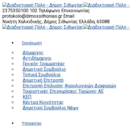
2375350100 102
Τηλέφωνο Επικοινωνίας
protokolo@dimossithonias.gr
Email
Νικήτη Χαλκιδικής, Δήμος Σιθωνίας
Ελλάδα, 63088
Οργάνωση
Δήμαρχος
Αντιδήμαρχοι
Γενικός Γραμματέας
Δημοτικό Συμβούλιο
Τοπικά Συμβούλια
Δημοτική Επιτροπή
Επιτροπή Επίλυσης Φορολογικών Διαφορών
Τουριστικές Επιχειρήσεις Τορώνης ΑΕ
ΚΕΠ
Κέντρα Κοινότητας
Δημοτικό Συμβούλιο Νέων
Υπηρεσίες