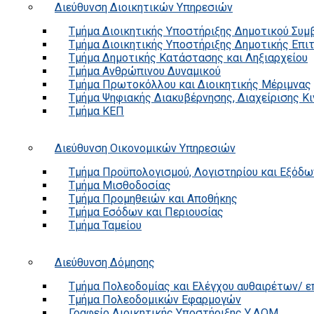
Διεύθυνση Διοικητικών Υπηρεσιών
Τμήμα Διοικητικής Υποστήριξης Δημοτικού Συμ
Τμήμα Διοικητικής Υποστήριξης Δημοτικής Επι
Τμήμα Δημοτικής Κατάστασης και Ληξιαρχείου
Τμήμα Ανθρώπινου Δυναμικού
Τμήμα Πρωτοκόλλου και Διοικητικής Μέριμνας
Τμήμα Ψηφιακής Διακυβέρνησης, Διαχείρισης Κ
Τμήμα ΚΕΠ
Διεύθυνση Οικονομικών Υπηρεσιών
Τμήμα Προϋπολογισμού, Λογιστηρίου και Εξόδω
Τμήμα Μισθοδοσίας
Τμήμα Προμηθειών και Αποθήκης
Τμήμα Εσόδων και Περιουσίας
Τμήμα Ταμείου
Διεύθυνση Δόμησης
Τμήμα Πολεοδομίας και Ελέγχου αυθαιρέτων/ 
Τμήμα Πολεοδομικών Εφαρμογών
Γραφείο Διοικητικής Υποστήριξης Υ.ΔΟΜ