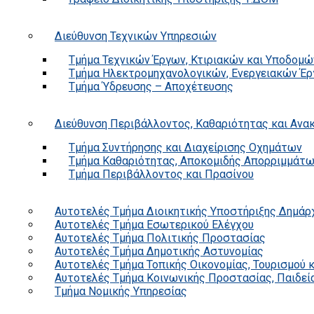
Διεύθυνση Τεχνικών Υπηρεσιών
Τμήμα Τεχνικών Έργων, Κτιριακών και Υποδομώ
Τμήμα Ηλεκτρομηχανολογικών, Ενεργειακών Έρ
Τμήμα Ύδρευσης – Αποχέτευσης
Διεύθυνση Περιβάλλοντος, Καθαριότητας και Αν
Τμήμα Συντήρησης και Διαχείρισης Οχημάτων
Τμήμα Καθαριότητας, Αποκομιδής Απορριμμάτ
Τμήμα Περιβάλλοντος και Πρασίνου
Αυτοτελές Τμήμα Διοικητικής Υποστήριξης Δημάρ
Αυτοτελές Τμήμα Εσωτερικού Ελέγχου
Αυτοτελές Τμήμα Πολιτικής Προστασίας
Αυτοτελές Τμήμα Δημοτικής Αστυνομίας
Αυτοτελές Τμήμα Τοπικής Οικονομίας, Τουρισμού 
Αυτοτελές Τμήμα Κοινωνικής Προστασίας, Παιδεία
Τμήμα Νομικής Υπηρεσίας