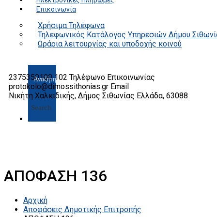
Ηλεκτρονικές Πληρωμές
Επικοινωνία
Χρήσιμα Τηλέφωνα
Τηλεφωνικός Κατάλογος Υπηρεσιών Δήμου Σιθωνί
Ωράρια λειτουργίας και υποδοχής κοινού
2375350100 102
Τηλέφωνο Επικοινωνίας
protokolo@dimossithonias.gr
Email
Νικήτη Χαλκιδικής, Δήμος Σιθωνίας
Ελλάδα, 63088
Search
ΑΠΟΦΑΣΗ 136
Αρχική
Αποφάσεις Δημοτικής Επιτροπής