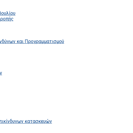
βουλίου
τροπής
ινδύνων και Προγραμματισμού
ν
επικίνδυνων κατασκευών