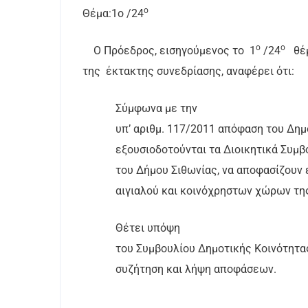
ο
Θέμα:1
o
/24
ο
ο
Ο Πρόεδρος, εισηγούμενος το
1
/24
θέ
της
έκτακτης συνεδρίασης, αναφέρει ότι:
Σύμφωνα με την
υπ’ αριθμ. 117/2011 απόφαση του Δημ
εξουσιοδοτούνται τα Διοικητικά Συμ
του Δήμου Σιθωνίας, να αποφασίζουν
αιγιαλού και κοινόχρηστων χώρων τη
Θέτει υπόψη
του Συμβουλίου Δημοτικής Κοινότητα
συζήτηση και λήψη αποφάσεων.